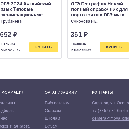
ОГЭ 2024 Английский
ОГЭ География Новый
язык Типовые
полный справочник для
экзаменационные
подготовки к ОГЭ мягк
варианты 20 вариантов
Трубанева
Смирнова Н.Е.
ФИПИ
692
₽
361
₽
Наличие
Наличие
КУПИТЬ
КУПИТЬ
в магазинах
в магазинах
НФОРМАЦИЯ
ОРГАНИЗАЦИЯМ
КОНТАКТЫ
агазины
Библиотекам
Саратов, ул. Осипо
одборки
Офисам
+7 (8452) 72-65-65
 нас
Школам
gemera@moya-knig
исконтная карта
ВУЗам