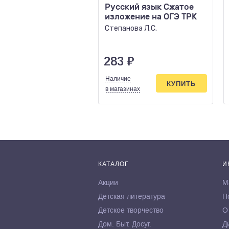
Русский язык Сжатое
изложение на ОГЭ ТРК
Степанова Л.С.
283
₽
Наличие
КУПИТЬ
в магазинах
КАТАЛОГ
И
Акции
М
Детская литература
П
Детское творчество
О
Дом. Быт. Досуг.
Д