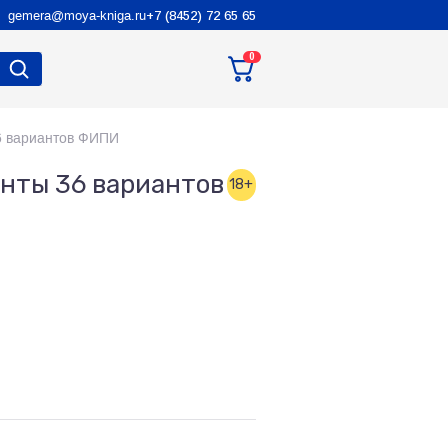
gemera@moya-kniga.ru
+7 (8452) 72 65 65
0
6 вариантов ФИПИ
нты 36 вариантов
18+