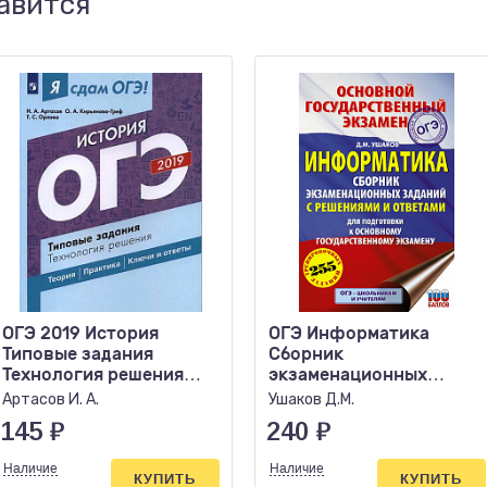
авится
ОГЭ 2019 История
ОГЭ Информатика
Типовые задания
Сборник
Технология решения
экзаменационных
ФИПИ
заданий с решениями и
Артасов И. А.
Ушаков Д.М.
ответами ТРК
145
₽
240
₽
Наличие
Наличие
КУПИТЬ
КУПИТЬ