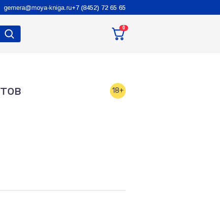
gemera@moya-kniga.ru
+7 (8452) 72 65 65
0
нтов
18+