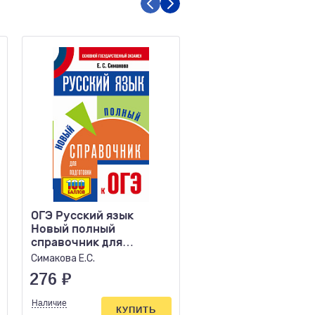
ОГЭ Русский язык
ОГЭ 2026 Английск
Новый полный
язык 10 тренирово
справочник для
вариантов
подготовки к ОГЭ (мяг)
экзаменационных 
Симакова Е.С.
Терентьева О.В.
276
₽
270
₽
Наличие
Наличие
КУПИТЬ
КУПИ