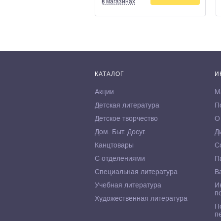
в магазинах
КАТАЛОГ
И
Акции
М
Детская литература
П
Детское творчество
О
Дом. Быт. Досуг.
Д
Канцтовары
С
С отделениями
П
Специальная литература
В
Учебная литература
И
п
Художественная литература
П
п