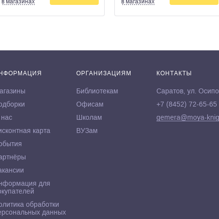
в магазинах
в магазинах
НФОРМАЦИЯ
ОРГАНИЗАЦИЯМ
КОНТАКТЫ
агазины
Библиотекам
Саратов, ул. Осипо
одборки
Офисам
+7 (8452) 72-65-65
 нас
Школам
gemera@moya-knig
исконтная карта
ВУЗам
обытия
артнёры
акансии
нформация для
окупателей
олитика обработки
ерсональных данных