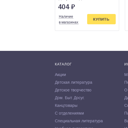
ФИПИ
404
₽
Наличие
КУПИТЬ
в магазинах
КАТАЛОГ
И
Акции
М
Детская литература
П
Детское творчество
О
Дом. Быт. Досуг.
Д
Канцтовары
С
С отделениями
П
Специальная литература
В