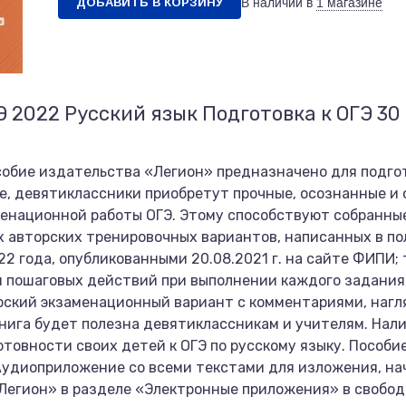
ДОБАВИТЬ В КОРЗИНУ
В наличии в
1 магазине
Э 2022 Русский язык Подготовка к ОГЭ 3
обие издательства «Легион» предназначено для подгото
иге, девятиклассники приобретут прочные, осознанные 
менационной работы ОГЭ. Этому способствуют собранны
 авторских тренировочных вариантов, написанных в по
2 года, опубликованными 20.08.2021 г. на сайте ФИПИ;
м пошаговых действий при выполнении каждого задания
рский экзаменационный вариант с комментариями, наг
нига будет полезна девятиклассникам и учителям. Нали
отовности своих детей к ОГЭ по русскому языку. Пособи
Аудиоприложение со всеми текстами для изложения, н
Легион» в разделе «Электронные приложения» в свобод