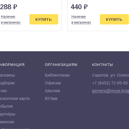
варианты 10 вариантов
288
₽
440
₽
ФИПИ
Наличие
Наличие
КУПИТЬ
КУПИТЬ
в магазинах
в магазинах
НФОРМАЦИЯ
ОРГАНИЗАЦИЯМ
КОНТАКТЫ
агазины
Библиотекам
Саратов, ул. Осипо
одборки
Офисам
+7 (8452) 72-65-65
 нас
Школам
gemera@moya-knig
исконтная карта
ВУЗам
обытия
артнёры
акансии