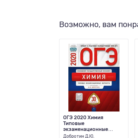
Возможно, вам понр
ОГЭ 2020 Химия
Типовые
экзаменационные
варианты 30 вариантов
Добротин Д.Ю.