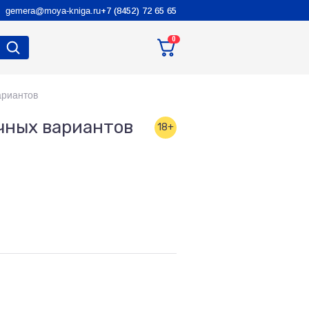
gemera@moya-kniga.ru
+7 (8452) 72 65 65
0
ариантов
чных вариантов
18+