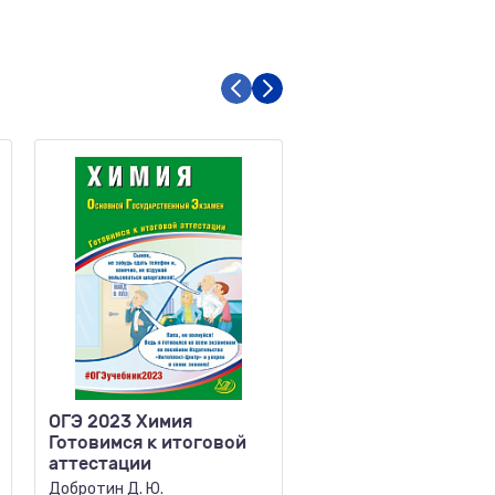
ОГЭ 2023 Химия
ОГЭ Математика Н
Готовимся к итоговой
полный справочник
аттестации
подготовки к ОГЭ (
Добротин Д. Ю.
Мерзляк А.Г.