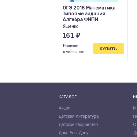
ОГЭ 2018 Математика
Типовые задания
Алгебра ФИПИ
Ященко
161
₽
Наличие
КУПИТЬ
в магазинах
КАТАЛОГ
И
Акции
М
Детская литература
П
Детское творчество
О
Дом. Быт. Досуг.
Д