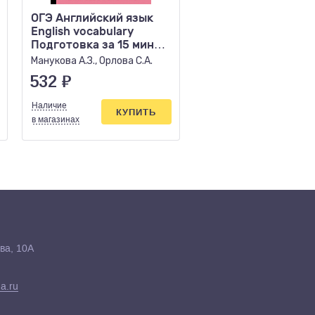
ОГЭ Английский язык
ОГЭ 2017 Русский 
English vocabulary
Практикум Задание
Подготовка за 15 минут
Егораева Г.Т.
в день
Манукова А.З., Орлова С.А.
532
₽
104
₽
Наличие
Наличие
КУПИТЬ
КУПИ
в магазинах
в магазинах
ва, 10А
a.ru