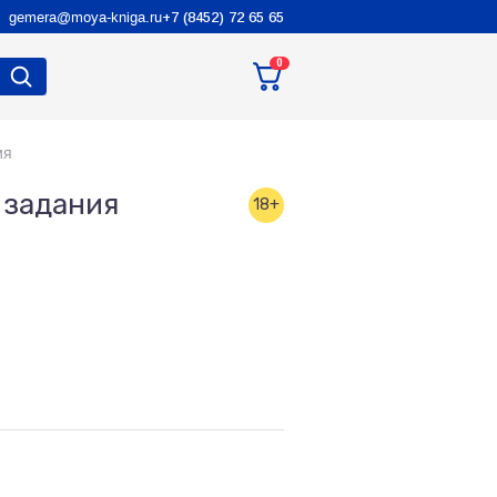
gemera@moya-kniga.ru
+7 (8452) 72 65 65
0
ия
 задания
18+