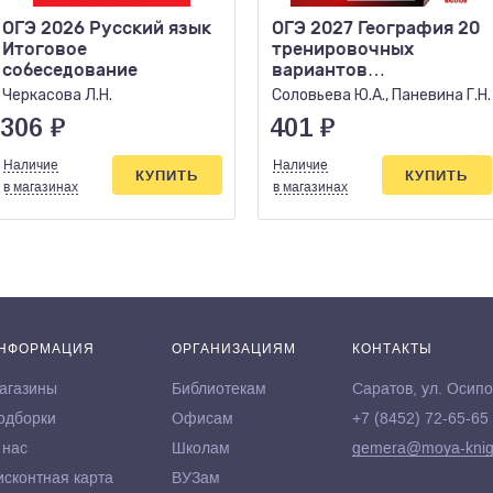
ОГЭ 2026 Русский язык
ОГЭ 2027 География 20
Итоговое
тренировочных
собеседование
вариантов
экзаменационных работ
Черкасова Л.Н.
Соловьева Ю.А., Паневина Г.Н.
306
₽
401
₽
Наличие
Наличие
КУПИТЬ
КУПИТЬ
в магазинах
в магазинах
НФОРМАЦИЯ
ОРГАНИЗАЦИЯМ
КОНТАКТЫ
агазины
Библиотекам
Саратов, ул. Осипо
одборки
Офисам
+7 (8452) 72-65-65
 нас
Школам
gemera@moya-knig
исконтная карта
ВУЗам