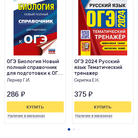
ОГЭ Биология Новый
ОГЭ 2024 Русский
полный справочник
язык Тематический
для подготовки к ОГЭ
тренажер
ТРК (тв)
Лернер Г.И.
Скрипка Е.Н.
286
₽
375
₽
КУПИТЬ
КУПИТЬ
Наличие
в магазинах
Наличие
в магазинах