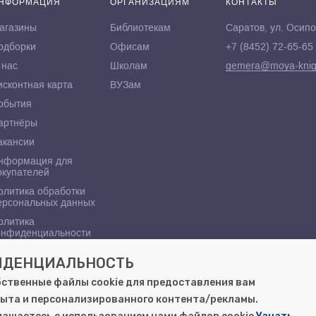
НФОРМАЦИЯ
ОРГАНИЗАЦИЯМ
КОНТАКТЫ
агазины
Библиотекам
Саратов, ул. Осипо
одборки
Офисам
+7 (8452) 72-65-65
 нас
Школам
gemera@moya-knig
исконтная карта
ВУЗам
обытия
артнёры
акансии
нформация для
окупателей
олитика обработки
ерсональных данных
олитика
онфиденциальности
ФИДЕНЦИАЛЬНОСТЬ
бственные файлы cookie для предоставления вам
ыта и персонализированного контента/рекламы.