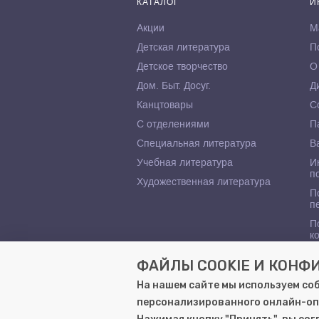
КАТАЛОГ
И
Акции
М
Детская литература
П
Детское творчество
О
Дом. Быт. Досуг.
Д
Канцтовары
С
С отделениями
П
Специальная литература
В
Учебная литература
И
п
Художественная литература
П
п
П
к
ФАЙЛЫ COOKIE И КОН
На нашем сайте мы используем со
персонализированного онлайн-оп
© 2000–2026, ООО «Гемера-Плюс»