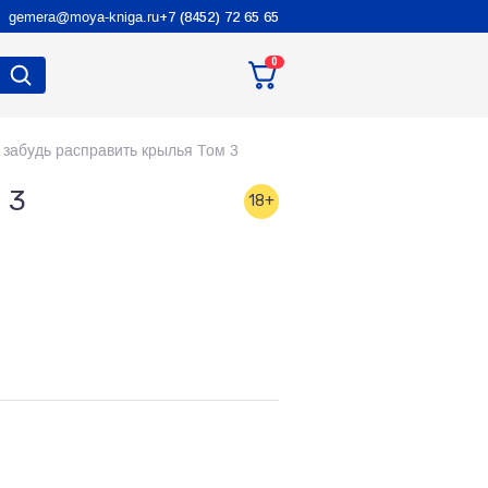
gemera@moya-kniga.ru
+7 (8452) 72 65 65
0
 забудь расправить крылья Том 3
 3
18+