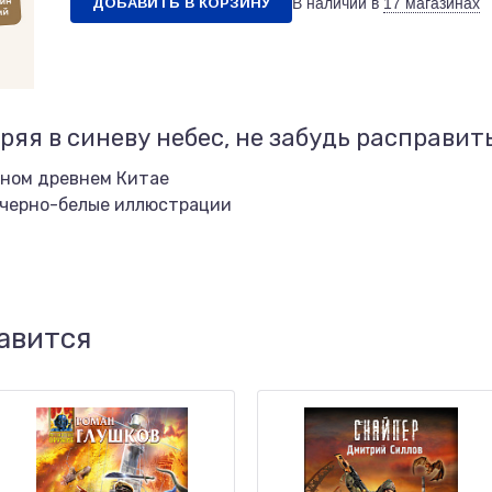
ДОБАВИТЬ В КОРЗИНУ
В наличии в
17 магазинах
яя в синеву небес, не забудь расправит
йном древнем Китае
 черно-белые иллюстрации
авится