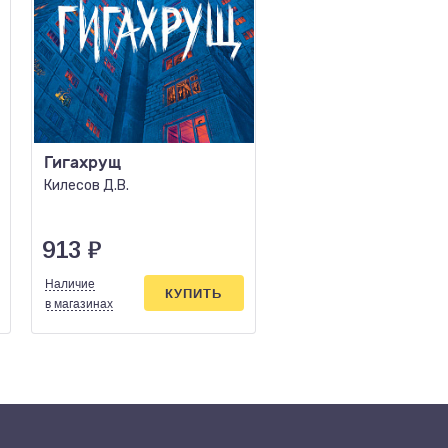
Гигахрущ
Братья Книга 1 Тай
воин
Килесов Д.В.
Семенова М.
913
₽
995
₽
Наличие
Наличие
КУПИТЬ
КУПИ
в магазинах
в магазинах