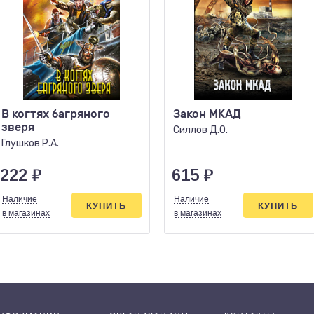
В когтях багряного
Закон МКАД
зверя
Силлов Д.О.
Глушков Р.А.
222
₽
615
₽
Наличие
Наличие
КУПИТЬ
КУПИТЬ
в магазинах
в магазинах