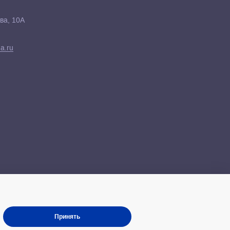
ва, 10А
a.ru
Принять