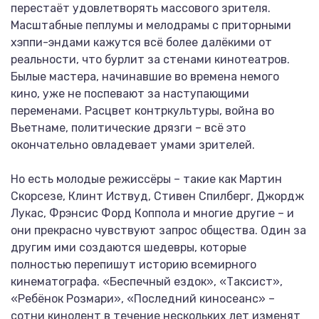
перестаёт удовлетворять массового зрителя.
Масштабные пеплумы и мелодрамы с приторными
хэппи-эндами кажутся всё более далёкими от
реальности, что бурлит за стенами кинотеатров.
Былые мастера, начинавшие во времена немого
кино, уже не поспевают за наступающими
переменами. Расцвет контркультуры, война во
Вьетнаме, политические дрязги – всё это
окончательно овладевает умами зрителей.
Но есть молодые режиссёры – такие как Мартин
Скорсезе, Клинт Иствуд, Стивен Спилберг, Джордж
Лукас, Фрэнсис Форд Коппола и многие другие – и
они прекрасно чувствуют запрос общества. Один за
другим ими создаются шедевры, которые
полностью перепишут историю всемирного
кинематографа. «Беспечный ездок», «Таксист»,
«Ребёнок Розмари», «Последний киносеанс» –
сотни кинолент в течение нескольких лет изменят