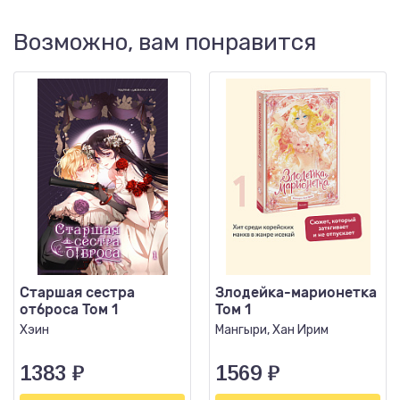
Возможно, вам понравится
Старшая сестра
Злодейка-марионетка
отброса Том 1
Том 1
Хэин
Мангыри, Хан Ирим
1383
₽
1569
₽