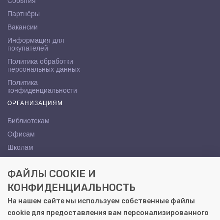
События
Партнёры
Вакансии
Информация для
покупателей
Политика обработки
персональных данных
Политика
конфиденциальности
ОРГАНИЗАЦИЯМ
Библиотекам
Офисам
Школам
ВУЗам
ФАЙЛЫ COOKIE И
КОНТАКТЫ
КОНФИДЕНЦИАЛЬНОСТЬ
Саратов, ул. Осипова, 10А
На нашем сайте мы используем собственные файлы
+7 (8452) 72-65-65
cookie для предоставления вам персонализированного
gemera@moya-kniga.ru