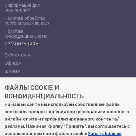
Информация для
покупателей
Политика обработки
персональных данных
Политика
конфиденциальности
ОРГАНИЗАЦИЯМ
Библиотекам
Офисам
Школам
ВУЗам
ФАЙЛЫ COOKIE И
КОНТАКТЫ
КОНФИДЕНЦИАЛЬНОСТЬ
Саратов, ул. Осипова, 10А
На нашем сайте мы используем собственные файлы
+7 (8452) 72-65-65
cookie для предоставления вам персонализированного
gemera@moya-kniga.ru
онлайн-опыта и персонализированного контента/
рекламы. Нажимая кнопку "Принять", вы соглашаетесь с
использованием нами файлов cookie
Узнать больше