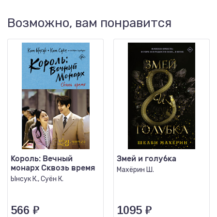
Возможно, вам понравится
Король: Вечный
Змей и голубка
монарх Сквозь время
Махёрин Ш.
Ынсук К., Суён К.
566
₽
1095
₽