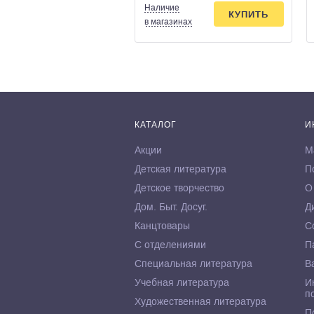
Наличие
КУПИТЬ
в магазинах
КАТАЛОГ
И
Акции
М
Детская литература
П
Детское творчество
О
Дом. Быт. Досуг.
Д
Канцтовары
С
С отделениями
П
Специальная литература
В
Учебная литература
И
п
Художественная литература
П