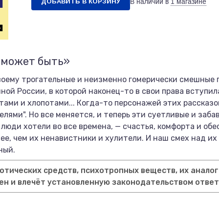
ДОБАВИТЬ В КОРЗИНУ
В наличии в
1 магазине
 может быть»
воему трогательные и неизменно гомерически смешные 
ой России, в которой наконец-то в свои права вступил
тами и хлопотами... Когда-то персонажей этих рассказо
лями". Но все меняется, и теперь эти суетливые и заба
о люди хотели во все времена, — счастья, комфорта и об
ее, чем их ненавистники и хулители. И наш смех над и
ный.
тических средств, психотропных веществ, их аналог
ен и влечёт установленную законодательством отве