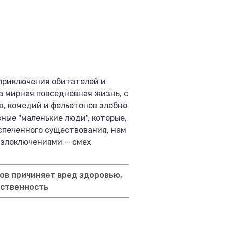
приключения обитателей и
а мирная повседневная жизнь, с
в, комедий и фельетонов злобно
вные "маленькие люди", которые,
еспеченного существования, нам
х злоключениями — смех
ов причиняет вред здоровью,
тственность