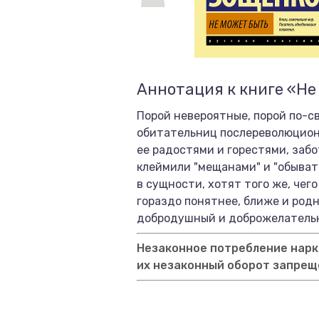
Аннотация к книге «Не
Порой невероятные, порой по-с
обитательниц послереволюционн
ее радостями и горестями, забо
клеймили "мещанами" и "обывате
в сущности, хотят того же, чег
гораздо понятнее, ближе и родн
добродушный и доброжелатель
Незаконное потребление нарко
их незаконный оборот запрещ