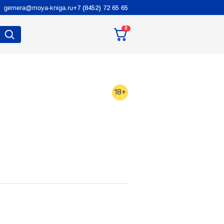
gemera@moya-kniga.ru
+7 (8452) 72 65 65
0
18+