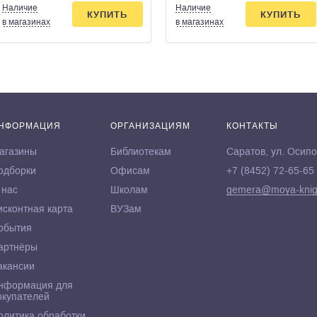
Наличие
Наличие
КУПИТЬ
КУПИТЬ
в магазинах
в магазинах
НФОРМАЦИЯ
ОРГАНИЗАЦИЯМ
КОНТАКТЫ
агазины
Библиотекам
Саратов, ул. Осипо
одборки
Офисам
+7 (8452) 72-65-65
 нас
Школам
gemera@moya-knig
исконтная карта
ВУЗам
обытия
артнёры
акансии
нформация для
окупателей
олитика обработки