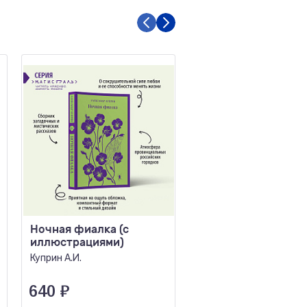
Ночная фиалка (с
Раковый корпус
иллюстрациями)
Солженицын А.И.
Куприн А.И.
640
₽
311
₽