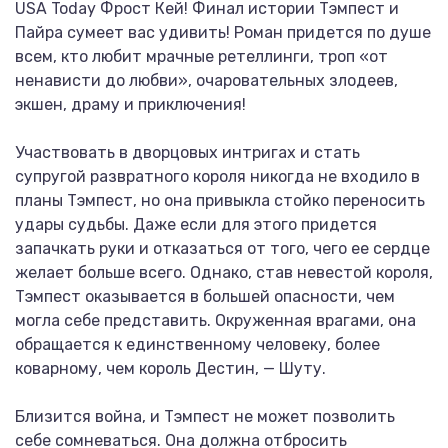
USA Today Фрост Кей! Финал истории Тэмпест и
Пайра сумеет вас удивить! Роман придется по душе
всем, кто любит мрачные ретеллинги, троп «от
ненависти до любви», очаровательных злодеев,
экшен, драму и приключения!
Участвовать в дворцовых интригах и стать
супругой развратного короля никогда не входило в
планы Тэмпест, но она привыкла стойко переносить
удары судьбы. Даже если для этого придется
запачкать руки и отказаться от того, чего ее сердце
желает больше всего. Однако, став невестой короля,
Тэмпест оказывается в большей опасности, чем
могла себе представить. Окруженная врагами, она
обращается к единственному человеку, более
коварному, чем король Дестин, — Шуту.
Близится война, и Тэмпест не может позволить
себе сомневаться. Она должна отбросить