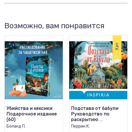
Возможно, вам понравится
Убийства и кексики
Подстава от бабули
Подарочное издание
Руководство по
(60)
раскрытию
собственного
Боланд П.
Перрин К.
убийства