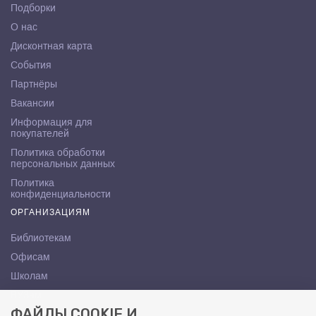
Подборки
О нас
Дисконтная карта
События
Партнёры
Вакансии
Информация для
покупателей
Политика обработки
персональных данных
Политика
конфиденциальности
ОРГАНИЗАЦИЯМ
Библиотекам
Офисам
Школам
ВУЗам
ФАЙЛЫ COOKIE И
КОНТАКТЫ