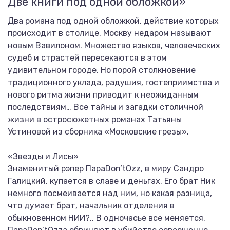
Две книги под одной обложкой»
Два романа под одной обложкой, действие которых
происходит в столице. Москву недаром называют
новым Вавилоном. Множество языков, человеческих
судеб и страстей пересекаются в этом
удивительном городе. Но порой столкновение
традиционного уклада, радушия, гостеприимства и
нового ритма жизни приводит к неожиданным
последствиям… Все тайны и загадки столичной
жизни в остросюжетных романах Татьяны
Устиновой из сборника «Московские грезы».
«Звезды и Лисы»
Знаменитый рэпер ПараDon’tOzz, в миру Сандро
Галицкий, купается в славе и деньгах. Его брат Ник
немного посмеивается над ним, но какая разница,
что думает брат, начальник отделения в
обыкновенном НИИ?.. В одночасье все меняется.