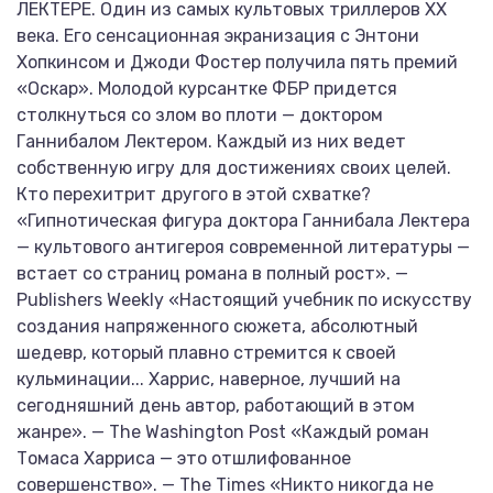
ЛЕКТЕРЕ. Один из самых культовых триллеров ХХ
века. Его сенсационная экранизация с Энтони
Хопкинсом и Джоди Фостер получила пять премий
«Оскар». Молодой курсантке ФБР придется
столкнуться со злом во плоти — доктором
Ганнибалом Лектером. Каждый из них ведет
собственную игру для достижениях своих целей.
Кто перехитрит другого в этой схватке?
«Гипнотическая фигура доктора Ганнибала Лектера
— культового антигероя современной литературы —
встает со страниц романа в полный рост». —
Publishers Weekly «Настоящий учебник по искусству
создания напряженного сюжета, абсолютный
шедевр, который плавно стремится к своей
кульминации... Харрис, наверное, лучший на
сегодняшний день автор, работающий в этом
жанре». — The Washington Post «Каждый роман
Томаса Харриса — это отшлифованное
совершенство». — The Times «Никто никогда не