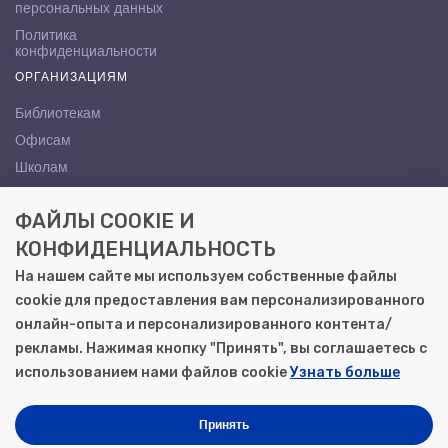
персональных данных
Политика
конфиденциальности
ОРГАНИЗАЦИЯМ
Библиотекам
Офисам
Школам
ВУЗам
ФАЙЛЫ COOKIE И
КОНТАКТЫ
КОНФИДЕНЦИАЛЬНОСТЬ
Саратов, ул. Осипова, 10А
На нашем сайте мы используем собственные файлы
+7 (8452) 72-65-65
cookie для предоставления вам персонализированного
gemera@moya-kniga.ru
онлайн-опыта и персонализированного контента/
рекламы. Нажимая кнопку "Принять", вы соглашаетесь с
использованием нами файлов cookie
Узнать больше
© 2000–2026, ООО «Гемера-Плюс»
Моя книга | Сеть книжных магазинов в Саратове
Принять