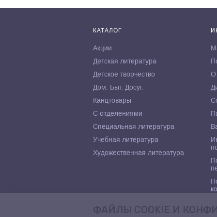
КАТАЛОГ
И
Акции
М
Детская литература
П
Детское творчество
О
Дом. Быт. Досуг.
Д
Канцтовары
С
С отделениями
П
Специальная литература
В
Учебная литература
И
п
Художественная литература
П
п
П
к
ФАЙЛЫ COOKIE И КОН