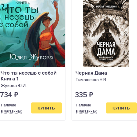
Что ты несешь с собой
Черная Дама
Книга 1
Тимошенко Н.В.
Жукова Ю.И.
734
₽
335
₽
Наличие
Наличие
КУПИТЬ
КУПИТЬ
в магазинах
в магазинах