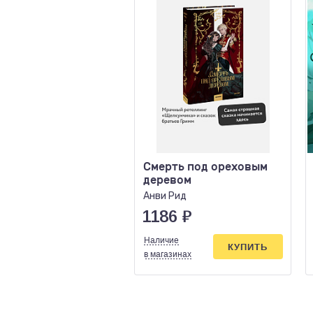
Смерть под ореховым
деревом
Анви Рид
1186
₽
Наличие
КУПИТЬ
в магазинах