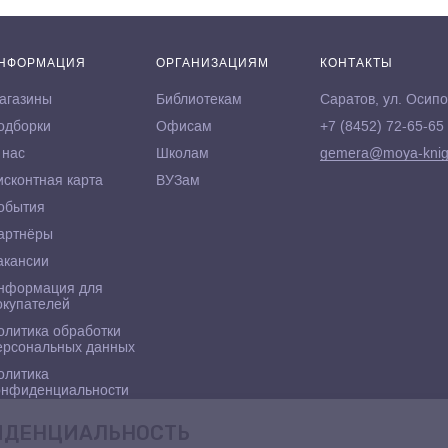
НФОРМАЦИЯ
ОРГАНИЗАЦИЯМ
КОНТАКТЫ
агазины
Библиотекам
Саратов, ул. Осипо
одборки
Офисам
+7 (8452) 72-65-65
 нас
Школам
gemera@moya-knig
исконтная карта
ВУЗам
обытия
артнёры
акансии
нформация для
окупателей
олитика обработки
ерсональных данных
олитика
онфиденциальности
ФИДЕНЦИАЛЬНОСТЬ