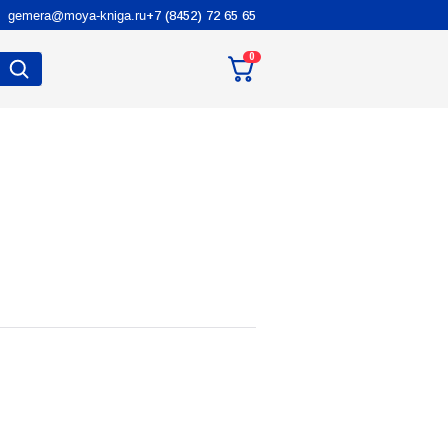
gemera@moya-kniga.ru
+7 (8452) 72 65 65
0