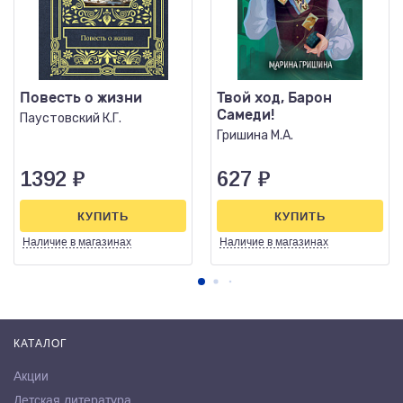
Повесть о жизни
Твой ход, Барон
Самеди!
Паустовский К.Г.
Гришина М.А.
1392
₽
627
₽
КУПИТЬ
КУПИТЬ
Наличие
в магазинах
Наличие
в магазинах
КАТАЛОГ
Акции
Детская литература