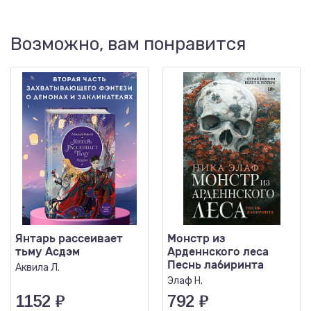
Возможно, вам понравится
Янтарь рассеивает
Монстр из
тьму Асдэм
Арденнского леса
Песнь лабиринта
Аквила Л.
Элаф Н.
1152
₽
792
₽