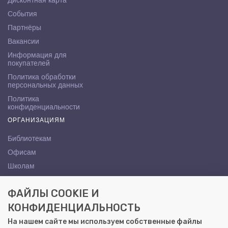
Дисконтная карта
События
Партнёры
Вакансии
Информация для
покупателей
Политика обработки
персональных данных
Политика
конфиденциальности
ОРГАНИЗАЦИЯМ
Библиотекам
Офисам
Школам
ВУЗам
ФАЙЛЫ COOKIE И
КОНТАКТЫ
КОНФИДЕНЦИАЛЬНОСТЬ
Саратов, ул. Осипова, 10А
На нашем сайте мы используем собственные файлы
+7 (8452) 72-65-65