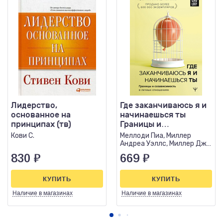
Лидерство,
Где заканчиваюсь я и
основанное на
начинаешься ты
принципах (тв)
Границы и
созависимость в
Кови С.
Меллоди Пиа, Миллер
личных отношениях
Андреа Уэллс, Миллер Дж.
Кейт
830
₽
669
₽
КУПИТЬ
КУПИТЬ
Наличие
в магазинах
Наличие
в магазинах