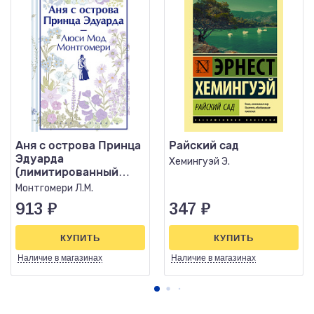
Аня с острова Принца
Райский сад
Эдуарда
Хемингуэй Э.
(лимитированный
дизайн)
Монтгомери Л.М.
913
₽
347
₽
КУПИТЬ
КУПИТЬ
Наличие
в магазинах
Наличие
в магазинах