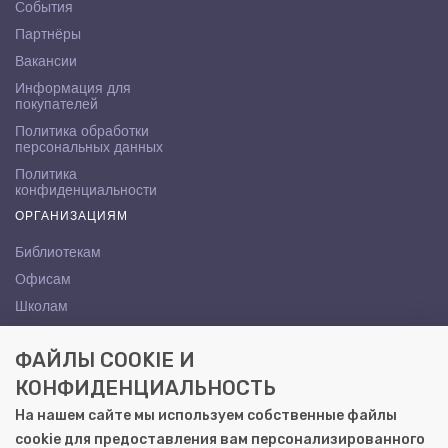
События
Партнёры
Вакансии
Информация для
покупателей
Политика обработки
персональных данных
Политика
конфиденциальности
ОРГАНИЗАЦИЯМ
Библиотекам
Офисам
Школам
ВУЗам
ФАЙЛЫ COOKIE И
КОНТАКТЫ
КОНФИДЕНЦИАЛЬНОСТЬ
Саратов, ул. Осипова, 10А
На нашем сайте мы используем собственные файлы
+7 (8452) 72-65-65
cookie для предоставления вам персонализированного