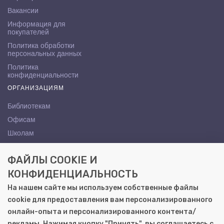
Вакансии
Информация для
покупателей
Политика обработки
персональных данных
Политика
конфиденциальности
ОРГАНИЗАЦИЯМ
Библиотекам
Офисам
Школам
ВУЗам
ФАЙЛЫ COOKIE И
КОНТАКТЫ
КОНФИДЕНЦИАЛЬНОСТЬ
Саратов, ул. Осипова, 10А
На нашем сайте мы используем собственные файлы
+7 (8452) 72-65-65
cookie для предоставления вам персонализированного
gemera@moya-kniga.ru
онлайн-опыта и персонализированного контента/
рекламы. Нажимая кнопку "Принять", вы соглашаетесь с