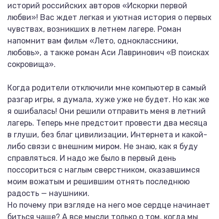
историй российских авторов «Искорки первой
любви»! Вас ждет легкая и уютная история о первых
чувствах, возникших в летнем лагере. Роман
напомнит вам фильм «Лето, одноклассники,
любовь», а также роман Аси Лавринович «В поисках
сокровища».
Когда родители отключили мне компьютер в самый
разгар игры, я думала, хуже уже не будет. Но как же
я ошибалась! Они решили отправить меня в летний
лагерь. Теперь мне предстоит провести два месяца
в глуши, без благ цивилизации, Интернета и какой-
либо связи с внешним миром. Не знаю, как я буду
справляться. И надо же было в первый день
поссориться с наглым сверстником, оказавшимся
моим вожатым и решившим отнять последнюю
радость — наушники.
Но почему при взгляде на него мое сердце начинает
биться чаще? А все мысли только о том, когда мы