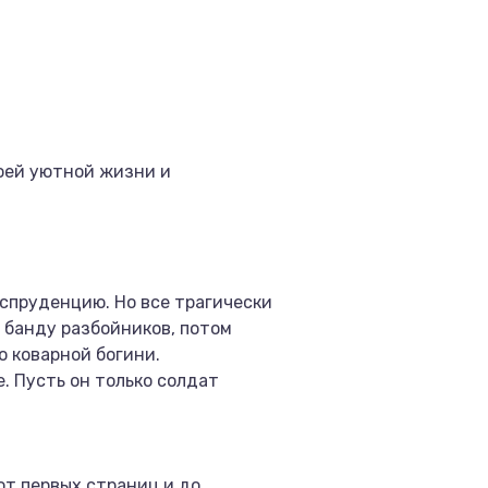
воей уютной жизни и
спруденцию. Но все трагически
в банду разбойников, потом
о коварной богини.
. Пусть он только солдат
от первых страниц и до