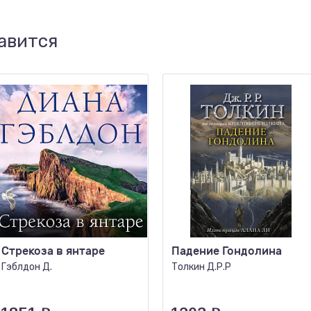
авится
Стрекоза в янтаре
Падение Гондолина
Гэблдон Д.
Толкин Д.Р.Р