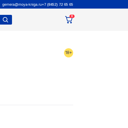
gemera@moya-kniga.ru
+7 (8452) 72 65 65
0
18+