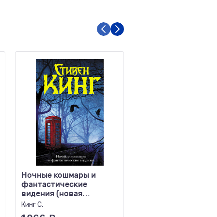
Ночные кошмары и
Кредо викканки Ме
фантастические
пламя
видения (новая
Вульф М.
обложка)
Кинг С.