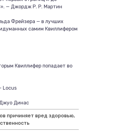
». — Джордж Р. Р. Мартин
ьда Фрейзера — в лучших
ридуманных самим Квиллифером
торым Квиллифер попадает во
— Locus
 Джуо Динас
ов причиняет вред здоровью,
тственность