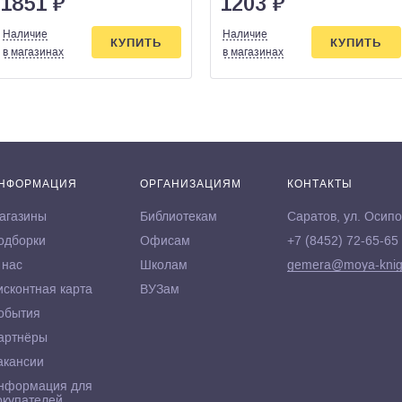
1851
₽
1203
₽
Наличие
Наличие
КУПИТЬ
КУПИТЬ
в магазинах
в магазинах
НФОРМАЦИЯ
ОРГАНИЗАЦИЯМ
КОНТАКТЫ
агазины
Библиотекам
Саратов, ул. Осипо
одборки
Офисам
+7 (8452) 72-65-65
 нас
Школам
gemera@moya-knig
исконтная карта
ВУЗам
обытия
артнёры
акансии
нформация для
окупателей