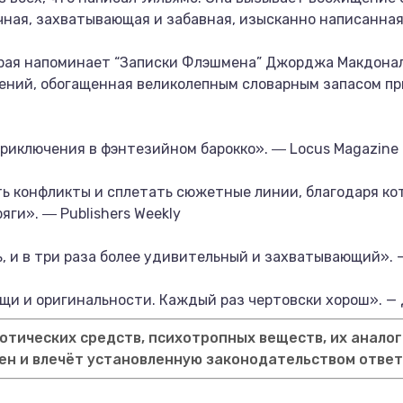
чная, захватывающая и забавная, изысканно написанная
рая напоминает “Записки Флэшмена” Джорджа Макдонал
ений, обогащенная великолепным словарным запасом п
риключения в фэнтезийном барокко». ― Locus Magazine
ь конфликты и сплетать сюжетные линии, благодаря ко
яги». ― Publishers Weekly
, и в три раза более удивительный и захватывающий». 
щи и оригинальности. Каждый раз чертовски хорош». —
тических средств, психотропных веществ, их аналог
ен и влечёт установленную законодательством отве