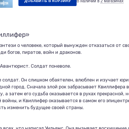
ДОБАВИТЬ В КОРЗИНУ
В наличии в
2 магазинах
виллифер»
энтези о человеке, который вынужден отказаться от с
ди богов, пиратов, войн и драконов.
 Авантюрист. Солдат поневоле.
 солдат. Он слишком обаятелен, влюблен и изучает юри
дной город. Сначала злой рок забрасывает Квиллифера 
у, а затем его судьба оказывается в руках прекрасной, н
 войны, и Квиллифер оказывается в самом его эпицентре
ость изменить будущее своей страны.
з всех, что написал Уильямс. Она вызывает восхищение 