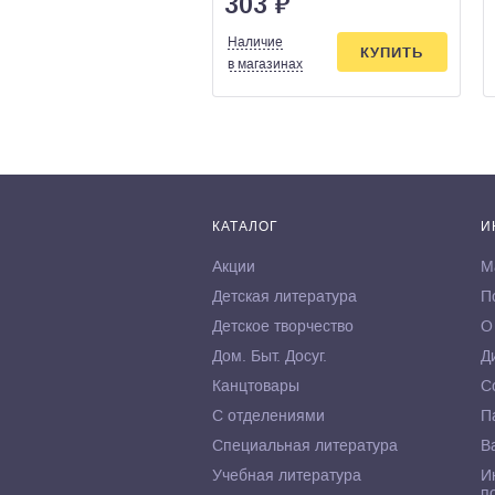
303
₽
Наличие
КУПИТЬ
в магазинах
КАТАЛОГ
И
Акции
М
Детская литература
П
Детское творчество
О
Дом. Быт. Досуг.
Д
Канцтовары
С
С отделениями
П
Специальная литература
В
Учебная литература
И
п