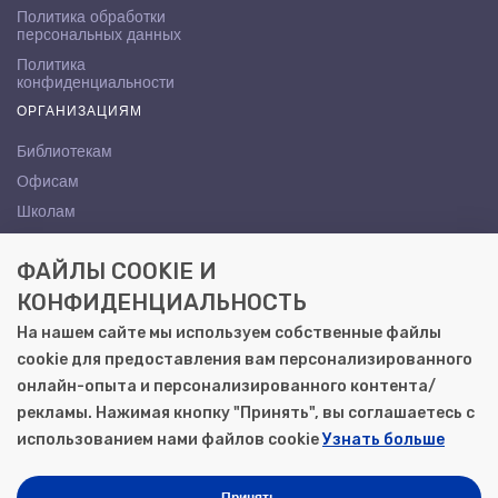
Политика обработки
персональных данных
Политика
конфиденциальности
ОРГАНИЗАЦИЯМ
Библиотекам
Офисам
Школам
ВУЗам
ФАЙЛЫ COOKIE И
КОНТАКТЫ
КОНФИДЕНЦИАЛЬНОСТЬ
Саратов, ул. Осипова, 10А
На нашем сайте мы используем собственные файлы
+7 (8452) 72-65-65
cookie для предоставления вам персонализированного
gemera@moya-kniga.ru
онлайн-опыта и персонализированного контента/
рекламы. Нажимая кнопку "Принять", вы соглашаетесь с
использованием нами файлов cookie
Узнать больше
© 2000–2026, ООО «Гемера-Плюс»
Моя книга | Сеть книжных магазинов в Саратове