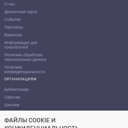
О нас
Дисконтная карта
События
Партнёры
Вакансии
Информация для
покупателей
Политика обработки
персональных данных
Политика
конфиденциальности
ОРГАНИЗАЦИЯМ
Библиотекам
Офисам
Школам
ВУЗам
ФАЙЛЫ COOKIE И
КОНТАКТЫ