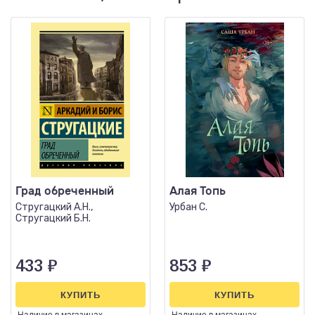
Град обреченный
Алая Топь
Стругацкий А.Н.,
Урбан С.
Стругацкий Б.Н.
433
₽
853
₽
КУПИТЬ
КУПИТЬ