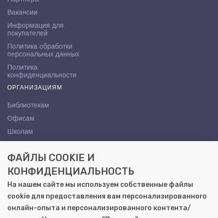
Вакансии
Информация для
покупателей
Политика обработки
персональных данных
Политика
конфиденциальности
ОРГАНИЗАЦИЯМ
Библиотекам
Офисам
Школам
ВУЗам
ФАЙЛЫ COOKIE И
КОНТАКТЫ
КОНФИДЕНЦИАЛЬНОСТЬ
Саратов, ул. Осипова, 10А
На нашем сайте мы используем собственные файлы
+7 (8452) 72-65-65
cookie для предоставления вам персонализированного
gemera@moya-kniga.ru
онлайн-опыта и персонализированного контента/