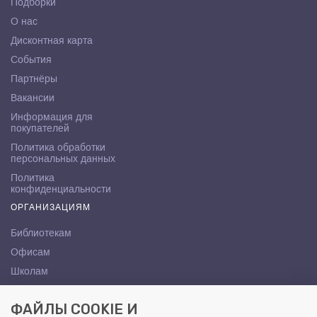
Подборки
О нас
Дисконтная карта
События
Партнёры
Вакансии
Информация для
покупателей
Политика обработки
персональных данных
Политика
конфиденциальности
ОРГАНИЗАЦИЯМ
Библиотекам
Офисам
Школам
ВУЗам
ФАЙЛЫ COOKIE И
КОНТАКТЫ