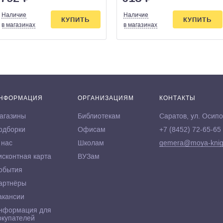
Наличие
Наличие
КУПИТЬ
КУПИТЬ
в магазинах
в магазинах
НФОРМАЦИЯ
ОРГАНИЗАЦИЯМ
КОНТАКТЫ
агазины
Библиотекам
Саратов, ул. Осипо
одборки
Офисам
+7 (8452) 72-65-65
 нас
Школам
gemera@moya-knig
исконтная карта
ВУЗам
обытия
артнёры
акансии
нформация для
окупателей