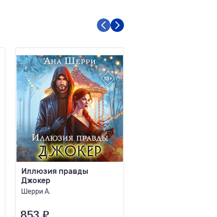
Иллюзия правды
77 писем к тебе
Джокер
Откровения
влюбленного мужч
Шерри А.
Голоданов Н., Голоданов
853
₽
442
₽