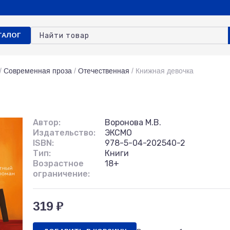
ТАЛОГ
/
Современная проза
/
Отечественная
/
Книжная девочка
Автор:
Воронова М.В.
Издательство:
ЭКСМО
ISBN:
978-5-04-202540-2
Тип:
Книги
Возрастное
18+
ограничение:
319 ₽