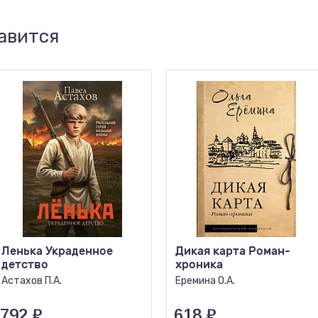
авится
Ленька Украденное
Дикая карта Роман-
детство
хроника
Астахов П.А.
Еремина О.А.
792
₽
618
₽