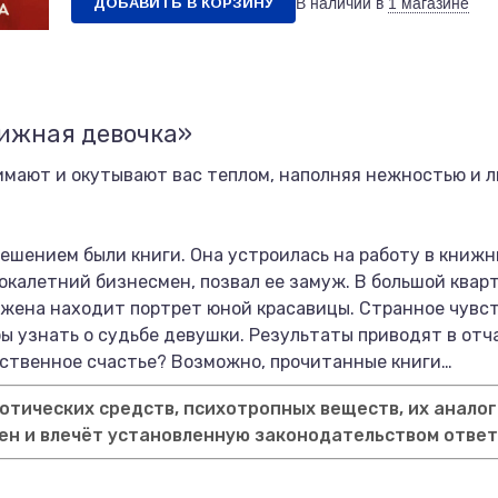
ДОБАВИТЬ В КОРЗИНУ
В наличии в
1 магазине
нижная девочка»
имают и окутывают вас теплом, наполняя нежностью и 
шением были книги. Она устроилась на работу в книжны
окалетний бизнесмен, позвал ее замуж. В большой кварт
 жена находит портрет юной красавицы. Странное чувс
 узнать о судьбе девушки. Результаты приводят в отча
обственное счастье? Возможно, прочитанные книги…
тических средств, психотропных веществ, их аналог
ен и влечёт установленную законодательством отве