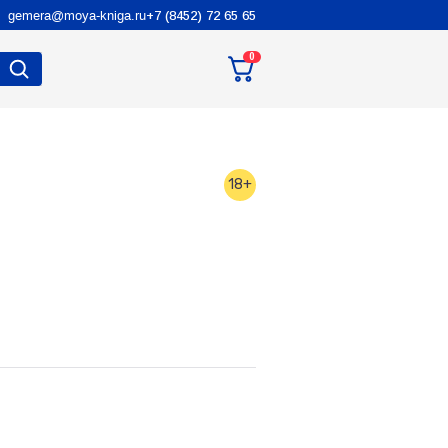
gemera@moya-kniga.ru
+7 (8452) 72 65 65
0
18+