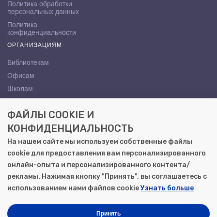
Политика обработки
персональных данных
Политика
конфиденциальности
ОРГАНИЗАЦИЯМ
Библиотекам
Офисам
Школам
ВУЗам
ФАЙЛЫ COOKIE И
КОНТАКТЫ
КОНФИДЕНЦИАЛЬНОСТЬ
Саратов, ул. Осипова, 10А
На нашем сайте мы используем собственные файлы
+7 (8452) 72-65-65
cookie для предоставления вам персонализированного
gemera@moya-kniga.ru
онлайн-опыта и персонализированного контента/
рекламы. Нажимая кнопку "Принять", вы соглашаетесь с
использованием нами файлов cookie
Узнать больше
© 2000–2026, ООО «Гемера-Плюс»
Моя книга | Сеть книжных магазинов в Саратове
Принять