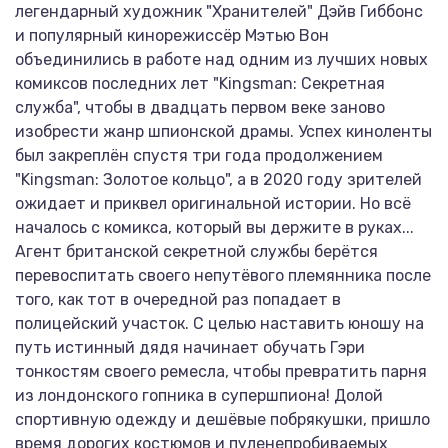
легендарный художник "Хранителей" Дэйв Гиббонс
и популярный кинорежиссёр Мэтью Вон
объединились в работе над одним из лучших новых
комиксов последних лет "Kingsman: Секретная
служба", чтобы в двадцать первом веке заново
изобрести жанр шпионской драмы. Успех киноленты
был закреплён спустя три года продолжением
"Kingsman: Золотое кольцо", а в 2020 году зрителей
ожидает и приквел оригинальной истории. Но всё
началось с комикса, который вы держите в руках...
Агент британской секретной службы берётся
перевоспитать своего непутёвого племянника после
того, как тот в очередной раз попадает в
полицейский участок. С целью наставить юношу на
путь истинный дядя начинает обучать Гэри
тонкостям своего ремесла, чтобы превратить парня
из лондонского гопника в супершпиона! Долой
спортивную одежду и дешёвые побрякушки, пришло
время дорогих костюмов и пуленепробиваемых