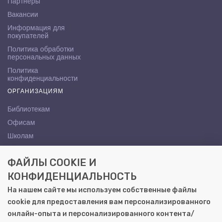
Партнёры
Вакансии
Информация для
покупателей
Политика обработки
персональных данных
Политика
конфиденциальности
ОРГАНИЗАЦИЯМ
Библиотекам
Офисам
Школам
ВУЗам
ФАЙЛЫ COOKIE И
КОНТАКТЫ
КОНФИДЕНЦИАЛЬНОСТЬ
Саратов, ул. Осипова, 10А
На нашем сайте мы используем собственные файлы
+7 (8452) 72-65-65
cookie для предоставления вам персонализированного
gemera@moya-kniga.ru
онлайн-опыта и персонализированного контента/