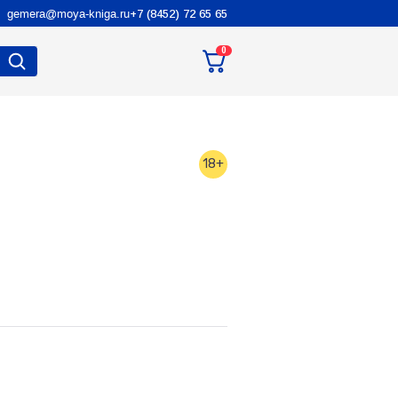
gemera@moya-kniga.ru
+7 (8452) 72 65 65
0
18+