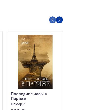
Последние часы в
Скажи мне шепото
Париже
Рон М.
Дрюар Р.