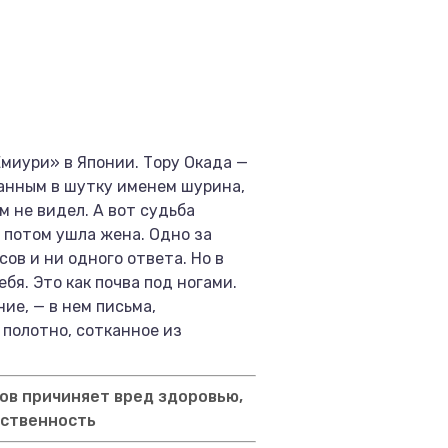
иури» в Японии. Тору Окада —
анным в шутку именем шурина,
м не видел. А вот судьба
 потом ушла жена. Одно за
ов и ни одного ответа. Но в
бя. Это как почва под ногами.
ие, — в нем письма,
полотно, сотканное из
ов причиняет вред здоровью,
тственность