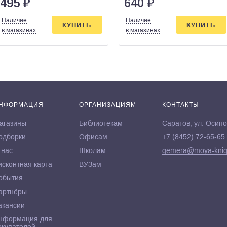
495
₽
640
₽
Наличие
Наличие
КУПИТЬ
КУПИТЬ
в магазинах
в магазинах
НФОРМАЦИЯ
ОРГАНИЗАЦИЯМ
КОНТАКТЫ
агазины
Библиотекам
Саратов, ул. Осипо
одборки
Офисам
+7 (8452) 72-65-65
 нас
Школам
gemera@moya-knig
исконтная карта
ВУЗам
обытия
артнёры
акансии
нформация для