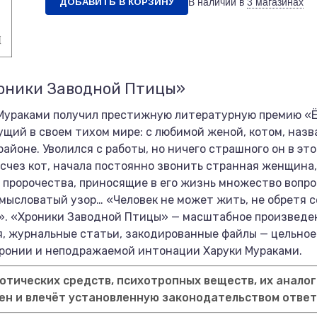
ДОБАВИТЬ В КОРЗИНУ
В наличии в
3 магазинах
роники Заводной Птицы»
Мураками получил престижную литературную премию «Ём
ий в своем тихом мире: с любимой женой, котом, назв
айоне. Уволился с работы, но ничего страшного он в это
исчез кот, начала постоянно звонить странная женщина,
пророчества, приносящие в его жизнь множество вопрос
мысловатый узор… «Человек не может жить, не обретя се
ь». «Хроники Заводной Птицы» — масштабное произведен
, журнальные статьи, закодированные файлы — цельное 
иронии и неподражаемой интонации Харуки Мураками.
тических средств, психотропных веществ, их аналог
ен и влечёт установленную законодательством отве