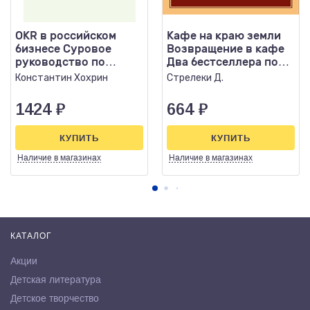
OKR в российском
Кафе на краю земли
бизнесе Суровое
Возвращение в кафе
руководство по
Два бестселлера под
превращению
одной обложкой
Константин Хохрин
Стрелеки Д.
амбиций..
1424
₽
664
₽
КУПИТЬ
КУПИТЬ
Наличие
в магазинах
Наличие
в магазинах
КАТАЛОГ
Акции
Детская литература
Детское творчество