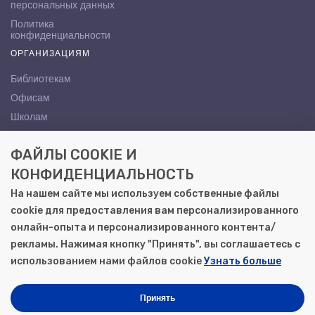
персональных данных
Политика
конфиденциальности
ОРГАНИЗАЦИЯМ
Библиотекам
Офисам
Школам
ВУЗам
ФАЙЛЫ COOKIE И
КОНТАКТЫ
КОНФИДЕНЦИАЛЬНОСТЬ
Саратов, ул. Осипова, 10А
На нашем сайте мы используем собственные файлы
+7 (8452) 72-65-65
cookie для предоставления вам персонализированного
gemera@moya-kniga.ru
онлайн-опыта и персонализированного контента/
рекламы. Нажимая кнопку "Принять", вы соглашаетесь с
использованием нами файлов cookie
Узнать больше
© 2000–2026, ООО «Гемера-Плюс»
Моя книга | Сеть книжных магазинов в Саратове
Принять