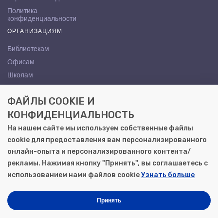
Политика
конфиденциальности
ОРГАНИЗАЦИЯМ
Библиотекам
Офисам
Школам
ВУЗам
ФАЙЛЫ COOKIE И
КОНТАКТЫ
КОНФИДЕНЦИАЛЬНОСТЬ
Саратов, ул. Осипова, 10А
На нашем сайте мы используем собственные файлы
+7 (8452) 72-65-65
cookie для предоставления вам персонализированного
gemera@moya-kniga.ru
онлайн-опыта и персонализированного контента/
рекламы. Нажимая кнопку "Принять", вы соглашаетесь с
использованием нами файлов cookie
Узнать больше
© 2000–2026, ООО «Гемера-Плюс»
Моя книга | Сеть книжных магазинов в Саратове
Принять