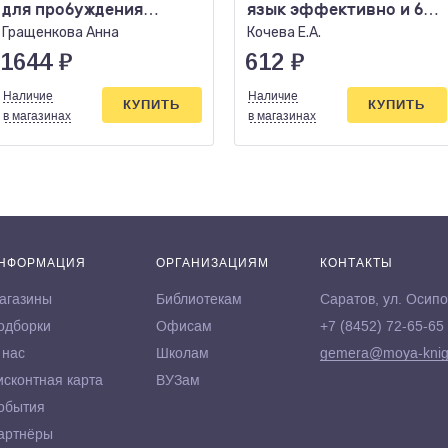
для пробуждения
язык эффективно и без
энергии творчества..
выгорания
Гращенкова Анна
Кочева Е.А.
1644
₽
612
₽
Наличие
Наличие
КУПИТЬ
КУПИТЬ
в магазинах
в магазинах
НФОРМАЦИЯ
ОРГАНИЗАЦИЯМ
КОНТАКТЫ
агазины
Библиотекам
Саратов, ул. Осипо
одборки
Офисам
+7 (8452) 72-65-65
 нас
Школам
gemera@moya-knig
исконтная карта
ВУЗам
обытия
артнёры