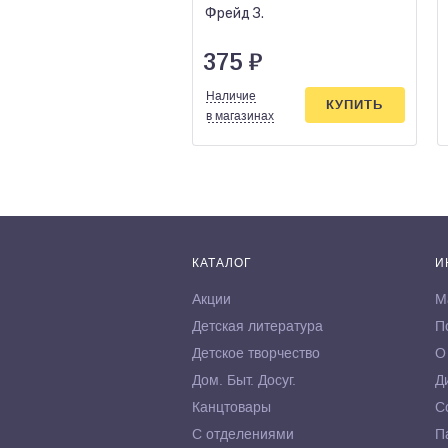
Фрейд З.
375
₽
Наличие
КУПИТЬ
в магазинах
КАТАЛОГ
И
Акции
М
Детская литература
П
Детское творчество
О
Дом. Быт. Досуг.
Д
Канцтовары
С
С отделениями
П