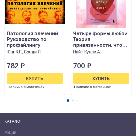
Патология влечений
Четыре формы любви
Руководство по
Теория
профайлингу
привязанности, чтобы
найти настоящую
Юнг К.Г., Сонди Л.
Найт Кунли А.
любовь
782
₽
700
₽
КУПИТЬ
КУПИТЬ
Наличие
в магазинах
Наличие
в магазинах
КАТАЛОГ
Акции