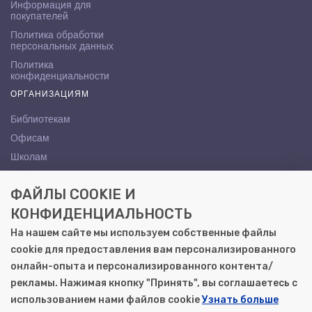
Информация для
покупателей
Политика обработки
персональных данных
Политика
конфиденциальности
ОРГАНИЗАЦИЯМ
Библиотекам
Офисам
Школам
ВУЗам
ФАЙЛЫ COOKIE И
КОНТАКТЫ
КОНФИДЕНЦИАЛЬНОСТЬ
Саратов, ул. Осипова, 10А
На нашем сайте мы используем собственные файлы
+7 (8452) 72-65-65
cookie для предоставления вам персонализированного
gemera@moya-kniga.ru
онлайн-опыта и персонализированного контента/
рекламы. Нажимая кнопку "Принять", вы соглашаетесь с
использованием нами файлов cookie
Узнать больше