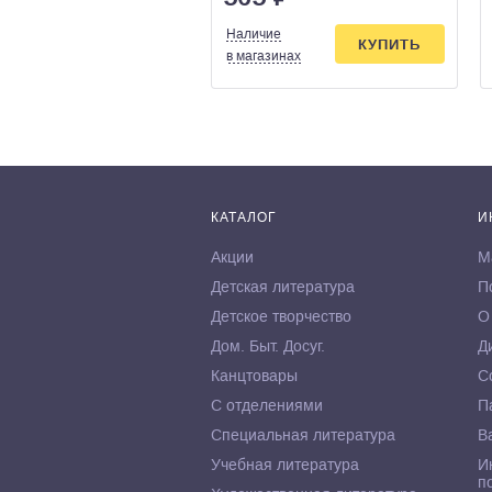
Наличие
КУПИТЬ
в магазинах
КАТАЛОГ
И
Акции
М
Детская литература
П
Детское творчество
О
Дом. Быт. Досуг.
Д
Канцтовары
С
С отделениями
П
Специальная литература
В
Учебная литература
И
п