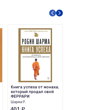
Книга успеха от монаха,
Думай как шпион К
который продал свой
принимать решения
ФЕРРАРИ
критических ситуа
Шарма Р.
Бреддок Д.
401
₽
701
₽