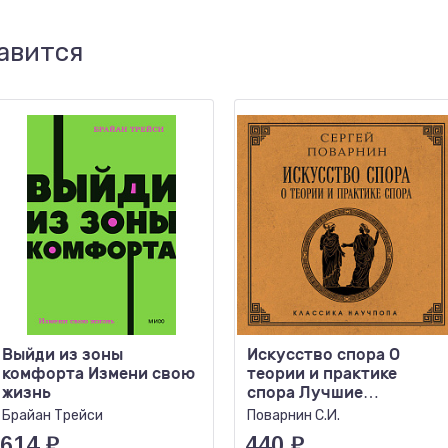
авится
Выйди из зоны
Искусство спора О
комфорта Измени свою
теории и практике
жизнь
спора Лучшие
советские учебники
Брайан Трейси
Поварнин С.И.
614
₽
440
₽