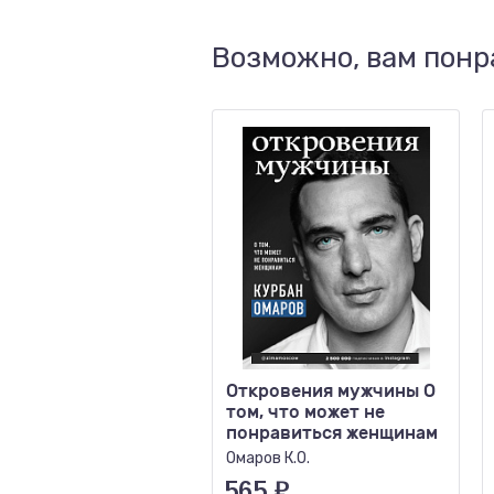
Возможно, вам понр
Откровения мужчины О
том, что может не
понравиться женщинам
Омаров К.О.
565
₽