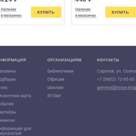
Наличие
Наличие
КУПИТЬ
КУПИТЬ
в магазинах
в магазинах
НФОРМАЦИЯ
ОРГАНИЗАЦИЯМ
КОНТАКТЫ
агазины
Библиотекам
Саратов, ул. Осипо
одборки
Офисам
+7 (8452) 72-65-65
 нас
Школам
gemera@moya-knig
исконтная карта
ВУЗам
обытия
артнёры
акансии
нформация для
окупателей