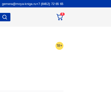
gemera@moya-kniga.ru
+7 (8452) 72 65 65
0
18+