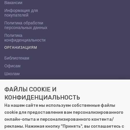
Вакансии
Информация для
покупателей
Политика обработки
персональных данных
Политика
конфиденциальности
ОРГАНИЗАЦИЯМ
Библиотекам
Офисам
Школам
ВУЗам
ФАЙЛЫ COOKIE И
КОНТАКТЫ
КОНФИДЕНЦИАЛЬНОСТЬ
Саратов, ул. Осипова, 10А
На нашем сайте мы используем собственные файлы
+7 (8452) 72-65-65
cookie для предоставления вам персонализированного
gemera@moya-kniga.ru
онлайн-опыта и персонализированного контента/
рекламы. Нажимая кнопку "Принять", вы соглашаетесь с