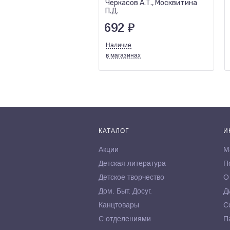
Черкасов А.Т., Москвитина
П.Д.
692
₽
Наличие
в магазинах
КАТАЛОГ
И
Акции
М
Детская литература
П
Детское творчество
О
Дом. Быт. Досуг.
Д
Канцтовары
С
С отделениями
П