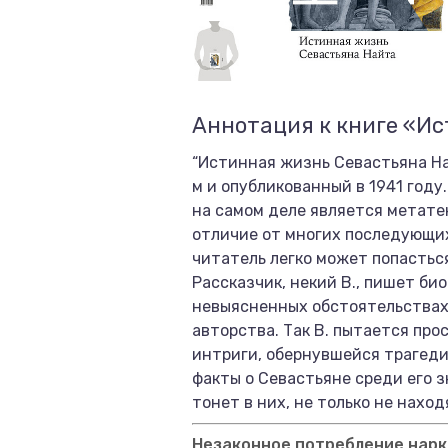
Аннотация к книге «И
“Истинная жизнь Севастьяна На
м и опубликованный в 1941 год
на самом деле является метате
отличие от многих последующих 
читатель легко может попастьс
Рассказчик, некий В., пишет би
невыясненных обстоятельствах.
авторства. Так В. пытается пр
интриги, обернувшейся трагеди
факты о Севастьяне среди его з
тонет в них, не только не наход
Незаконное потребление нарко