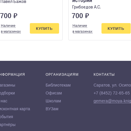
истории
Павел Бажов
Грибоедов А.С.
700
₽
700
₽
Наличие
Наличие
КУПИТЬ
КУПИТЬ
в магазинах
в магазинах
НФОРМАЦИЯ
ОРГАНИЗАЦИЯМ
КОНТАКТЫ
агазины
Библиотекам
Саратов, ул. Осипо
одборки
Офисам
+7 (8452) 72-65-65
 нас
Школам
gemera@moya-knig
исконтная карта
ВУЗам
обытия
артнёры