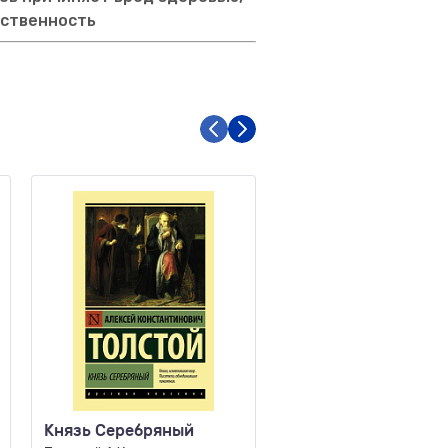
тственность
Князь Серебряный
Мертвые души