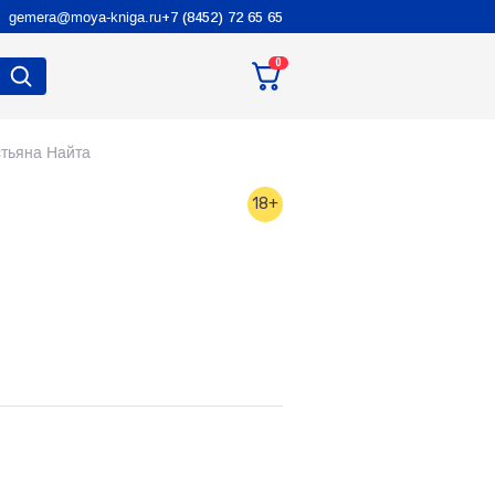
gemera@moya-kniga.ru
+7 (8452) 72 65 65
0
стьяна Найта
18+