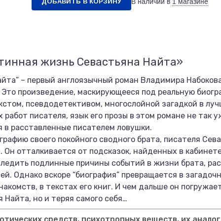
ДОБАВИТЬ В КОРЗИНУ
В наличии в
1 магазине
стинная жизнь Севастьяна Найта»
йта” – первый англоязычный роман Владимира Набокова
у. Это произведение, маскирующееся под реальную биог
кстом, псевдодетективом, многослойной загадкой в луч
работ писателя, язык его прозы в этом романе не так у
я в расставленные писателем ловушки.
ографию своего покойного сводного брата, писателя Сев
 Он отталкивается от подсказок, найденных в кабинете 
оследить подлинные причины событий в жизни брата, р
ей. Однако вскоре “биография” превращается в загадоч
накомств, в текстах его книг. И чем дальше он погружае
я Найта, но и теряя самого себя…
тических средств, психотропных веществ, их аналог