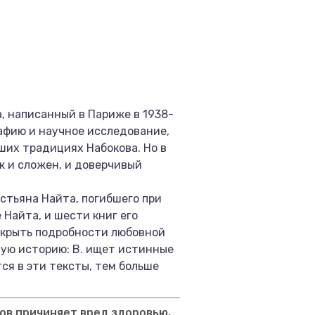
, написанный в Париже в 1938-
рафию и научное исследование,
ших традициях Набокова. Но в
ж и сложен, и доверчивый
астьяна Найта, погибшего при
Найта, и шести книг его
аскрыть подробности любовной
ную историю: В. ищет истинные
тся в эти тексты, тем больше
ов причиняет вред здоровью,