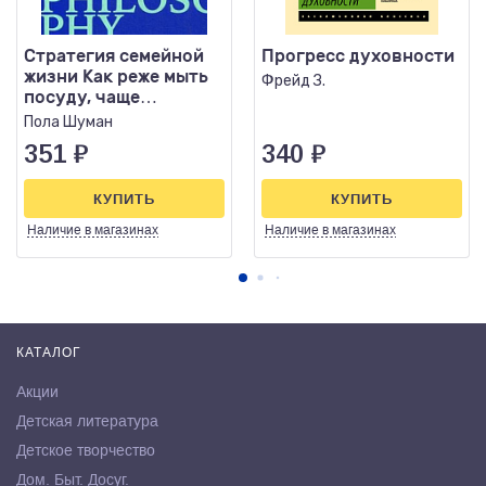
Стратегия семейной
Прогресс духовности
жизни Как реже мыть
Фрейд З.
посуду, чаще
заниматься сексом и
Пола Шуман
меньше
351
₽
340
₽
КУПИТЬ
КУПИТЬ
Наличие
в магазинах
Наличие
в магазинах
КАТАЛОГ
Акции
Детская литература
Детское творчество
Дом. Быт. Досуг.