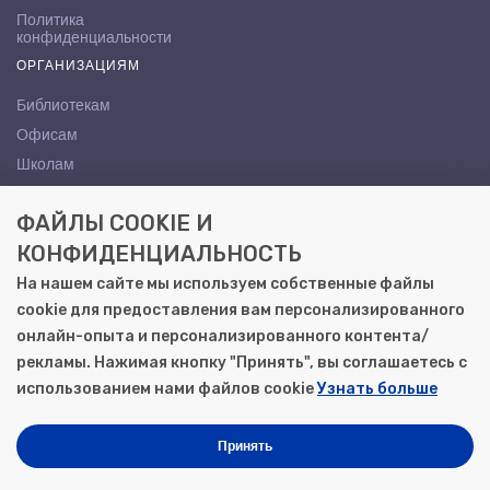
Политика
конфиденциальности
ОРГАНИЗАЦИЯМ
Библиотекам
Офисам
Школам
ВУЗам
ФАЙЛЫ COOKIE И
КОНТАКТЫ
КОНФИДЕНЦИАЛЬНОСТЬ
Саратов, ул. Осипова, 10А
На нашем сайте мы используем собственные файлы
+7 (8452) 72-65-65
cookie для предоставления вам персонализированного
gemera@moya-kniga.ru
онлайн-опыта и персонализированного контента/
рекламы. Нажимая кнопку "Принять", вы соглашаетесь с
использованием нами файлов cookie
Узнать больше
© 2000–2026, ООО «Гемера-Плюс»
Моя книга | Сеть книжных магазинов в Саратове
Принять