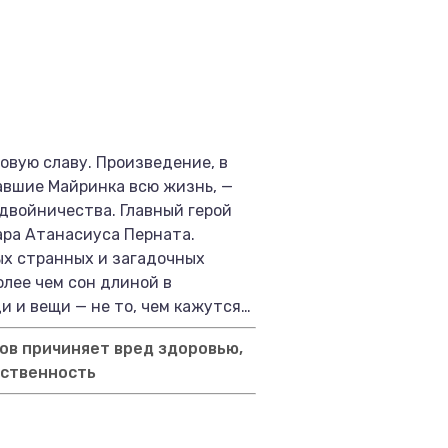
овую славу. Произведение, в
авшие Майринка всю жизнь, —
 двойничества. Главный герой
ара Атанасиуса Перната.
ых странных и загадочных
олее чем сон длиной в
и и вещи — не то, чем кажутся…
ов причиняет вред здоровью,
тственность