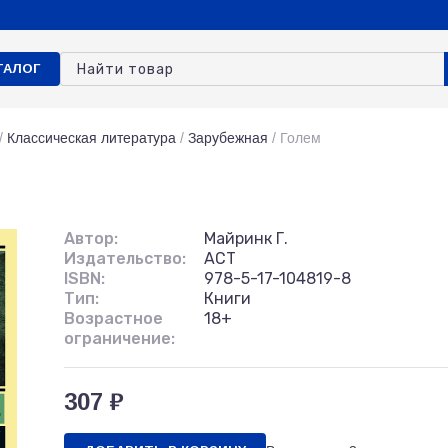
ТАЛОГ
/
Классическая литература
/
Зарубежная
/
Голем
Автор:
Майринк Г.
Издательство:
АСТ
ISBN:
978-5-17-104819-8
Тип:
Книги
Возрастное
18+
ограничение:
307 ₽