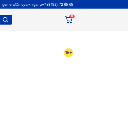
gemera@moya-kniga.ru
+7 (8452) 72 65 65
0
18+