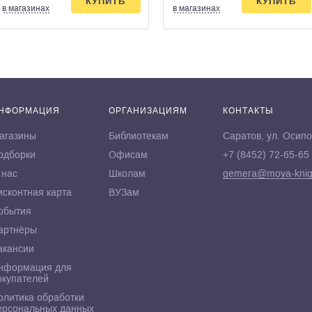
КУПИТЬ
КУПИТЬ
в магазинах
в магазинах
НФОРМАЦИЯ
ОРГАНИЗАЦИЯМ
КОНТАКТЫ
агазины
Библиотекам
Саратов, ул. Осипо
одборки
Офисам
+7 (8452) 72-65-65
 нас
Школам
gemera@moya-knig
исконтная карта
ВУЗам
обытия
артнёры
акансии
нформация для
окупателей
олитика обработки
ерсональных данных