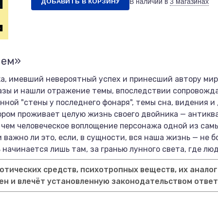
ДОБАВИТЬ В КОРЗИНУ
В наличии в
3 магазинах
лем»
ка, имевший невероятный успех и принесший автору мир
разы и нашли отражение темы, впоследствии сопровожд
нной "стены у последнего фонаря", темы сна, видения и
ором проживает целую жизнь своего двойника — антикв
е чем человеческое воплощение персонажа одной из сам
и важно ли это, если, в сущности, вся наша жизнь — не б
начинается лишь там, за гранью лунного света, где люд
тических средств, психотропных веществ, их аналог
ен и влечёт установленную законодательством отве