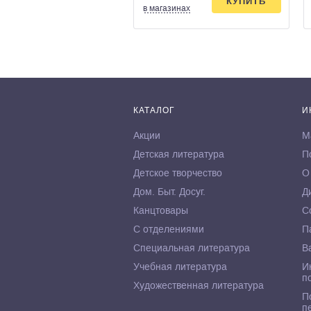
КУПИТЬ
в магазинах
КАТАЛОГ
И
Акции
М
Детская литература
П
Детское творчество
О
Дом. Быт. Досуг.
Д
Канцтовары
С
С отделениями
П
Специальная литература
В
Учебная литература
И
п
Художественная литература
П
п