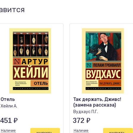
авится
Отель
Так держать, Дживс!
(замена рассказа)
Хейли А.
Вудхаус П.Г.
451
₽
372
₽
Наличие
Наличие