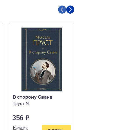
В сторону Свана
Алиенора Аквитанс
Пруст М.
Перну Р.
356
₽
793
₽
Наличие
Наличие