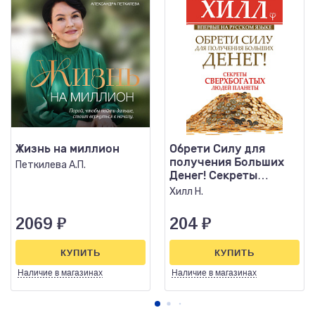
Жизнь на миллион
Обрети Силу для
получения Больших
Петкилева А.П.
Денег! Секреты
сверхбогатых людей
Хилл Н.
планеты
2069
₽
204
₽
КУПИТЬ
КУПИТЬ
Наличие
в магазинах
Наличие
в магазинах