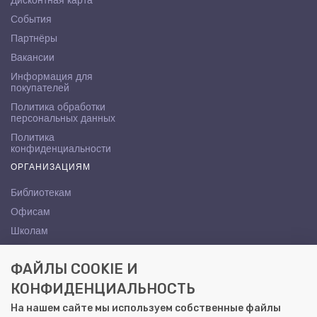
Дисконтная карта
События
Партнёры
Вакансии
Информация для
покупателей
Политика обработки
персональных данных
Политика
конфиденциальности
ОРГАНИЗАЦИЯМ
Библиотекам
Офисам
Школам
ВУЗам
ФАЙЛЫ COOKIE И
КОНТАКТЫ
КОНФИДЕНЦИАЛЬНОСТЬ
Саратов, ул. Осипова, 10А
На нашем сайте мы используем собственные файлы
+7 (8452) 72-65-65