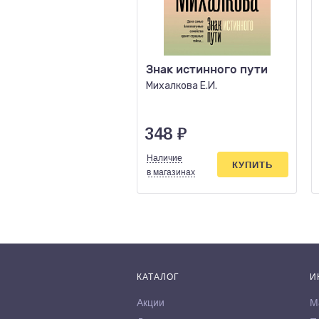
Знак истинного пути
Михалкова Е.И.
348
₽
Наличие
КУПИТЬ
в магазинах
КАТАЛОГ
И
Акции
М