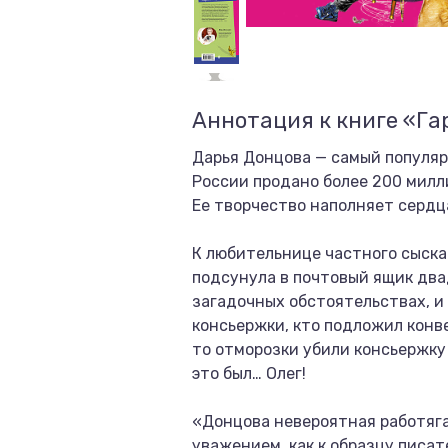
Аннотация к книге «Га
Дарья Донцова — самый популяр
России продано более 200 милли
Ее творчество наполняет сердц
К любительнице частного сыска
подсунула в почтовый ящик двад
загадочных обстоятельствах, и 
консьержки, кто подложил конве
то отморозки убили консьержку
это был… Олег!
«Донцова невероятная работяга!
уважением, как к образцу писа