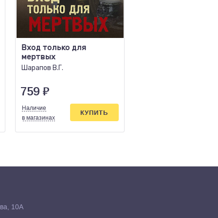
Вход только для
Горячее эхо песков
мертвых
Тамоников А.А.
Шарапов В.Г.
759
₽
375
₽
Наличие
Наличие
КУПИТЬ
КУПИ
в магазинах
в магазинах
ва, 10А