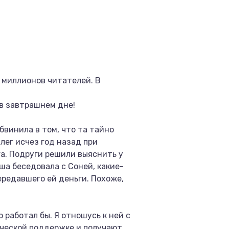
 миллионов читателей. В
в завтрашнем дне!
винила в том, что та тайно
лег исчез год назад при
га. Подруги решили выяснить у
ша беседовала с Соней, какие-
ередавшего ей деньги. Похоже,
 работал бы. Я отношусь к ней с
ической поддержке и получают