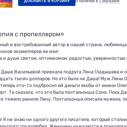
ДОБАВИТЬ В КОРЗИНУ
В наличии в
1 магазине
рпия с пропеллером»
ный и востребованный автор в нашей стране, любимица
онов экземпляров ее книг.
а и души светом, оптимизмом, радостью, уверенностью 
 Даше Васильевой приехала подруга Лена Гладышева и об
цать тысяч долларов. Но это была не Даша! Муж Лены О
теперь кто-то подбросил ей деньги якобы от имени Оле
рт. Та сказала, что это была почтальонша Соня. Пока Да
 и тяжело ранили Лену. Почтальонша описала мужика, п
 Я не знаю ни одного другого писателя, который столько
тельского трудолюбия. Женщины нуждаются в психолог