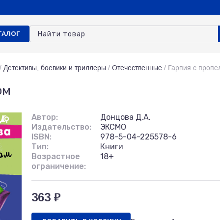
ТАЛОГ
/
Детективы, боевики и триллеры
/
Отечественные
/
Гарпия с проп
ом
Автор:
Донцова Д.А.
Издательство:
ЭКСМО
ISBN:
978-5-04-225578-6
Тип:
Книги
Возрастное
18+
ограничение:
363 ₽