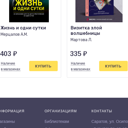
Жизнь и одни сутки
Визитка злой
волшебницы
Мерцалов А.М.
Мартова Л.
403
₽
335
₽
Наличие
Наличие
КУПИТЬ
КУПИТЬ
в магазинах
в магазинах
НФОРМАЦИЯ
ОРГАНИЗАЦИЯМ
КОНТАКТЫ
агазины
Библиотекам
Саратов, ул. Осипо