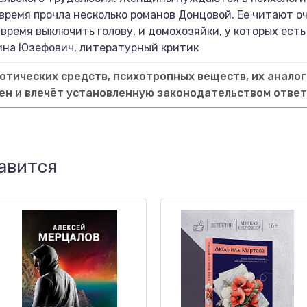
е время прочла несколько романов Донцовой. Ее читают о
 время выключить голову, и домохозяйки, у которых ест
ина Юзефович, литературный критик
тических средств, психотропных веществ, их аналог
ен и влечёт установленную законодательством отве
авится