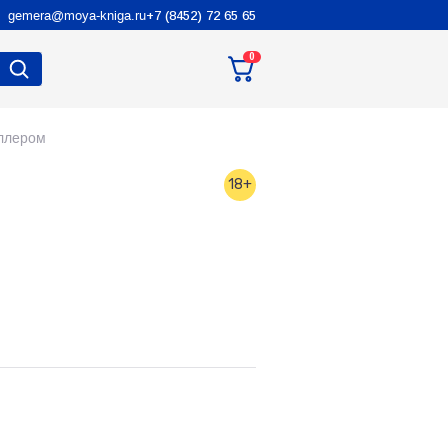
gemera@moya-kniga.ru
+7 (8452) 72 65 65
0
еллером
18+