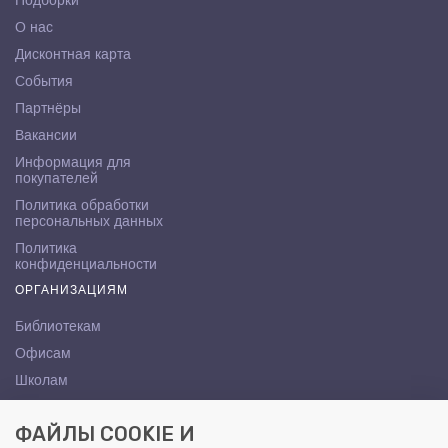
Подборки
О нас
Дисконтная карта
События
Партнёры
Вакансии
Информация для
покупателей
Политика обработки
персональных данных
Политика
конфиденциальности
ОРГАНИЗАЦИЯМ
Библиотекам
Офисам
Школам
ВУЗам
ФАЙЛЫ COOKIE И
КОНТАКТЫ