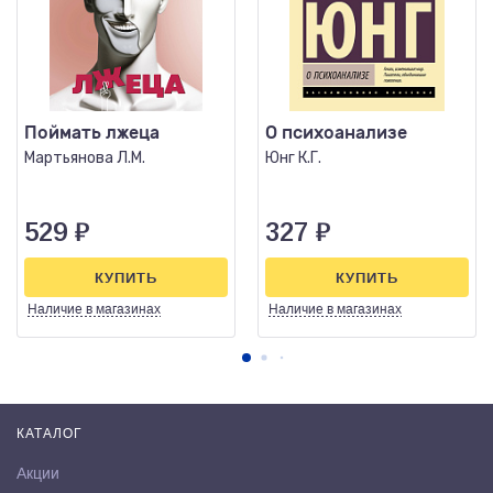
Поймать лжеца
О психоанализе
Мартьянова Л.М.
Юнг К.Г.
529
₽
327
₽
КУПИТЬ
КУПИТЬ
Наличие
в магазинах
Наличие
в магазинах
КАТАЛОГ
Акции