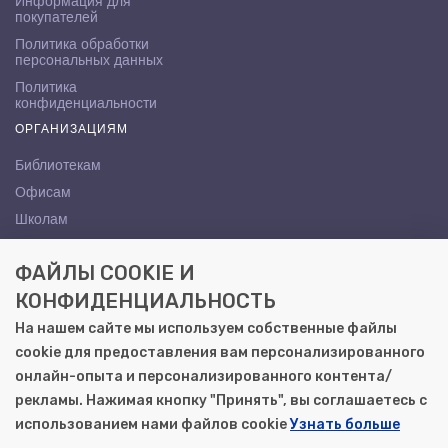
Информация для
покупателей
Политика обработки
персональных данных
Политика
конфиденциальности
ОРГАНИЗАЦИЯМ
Библиотекам
Офисам
Школам
ВУЗам
ФАЙЛЫ COOKIE И
КОНТАКТЫ
КОНФИДЕНЦИАЛЬНОСТЬ
Саратов, ул. Осипова, 10А
На нашем сайте мы используем собственные файлы
+7 (8452) 72-65-65
cookie для предоставления вам персонализированного
gemera@moya-kniga.ru
онлайн-опыта и персонализированного контента/
рекламы. Нажимая кнопку "Принять", вы соглашаетесь с
использованием нами файлов cookie
Узнать больше