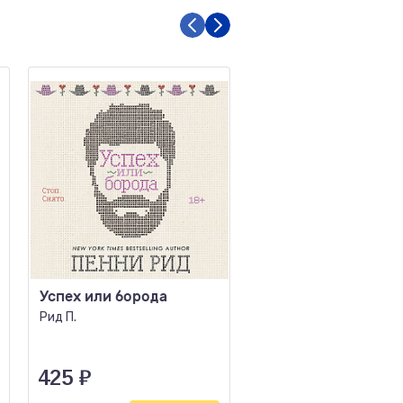
Успех или борода
Нелюбовь серогла
короля
Рид П.
Лавринович А.
425
₽
640
₽