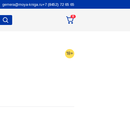
gemera@moya-kniga.ru
+7 (8452) 72 65 65
0
18+