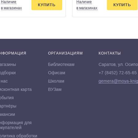
Наличие
Наличие
КУПИТЬ
КУПИТЬ
в магазинах
в магазинах
НФОРМАЦИЯ
ОРГАНИЗАЦИЯМ
КОНТАКТЫ
агазины
Библиотекам
Саратов, ул. Осипо
одборки
Офисам
+7 (8452) 72-65-65
 нас
Школам
gemera@moya-knig
исконтная карта
ВУЗам
обытия
артнёры
акансии
нформация для
окупателей
олитика обработки