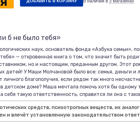
ДОБАВИТЬ В КОРЗИНУ
В наличии в
3 магазинах
и б не было тебя»
логических наук, основатель фонда «Азбука семьи», п
 тебя» — откровенная книга о том, что значит быть роди
аставником, но и настоящим, преданным другом. Этот ро
х детей! У Маши Молчановой было все: семья, деньги и л
от личного благополучия, если рядом так много несчаст
в детском доме? Маша мечтала помочь хотя бы одному т
на себя такую ответственность, справится ли она с та
тических средств, психотропных веществ, их аналог
ен и влечёт установленную законодательством отве