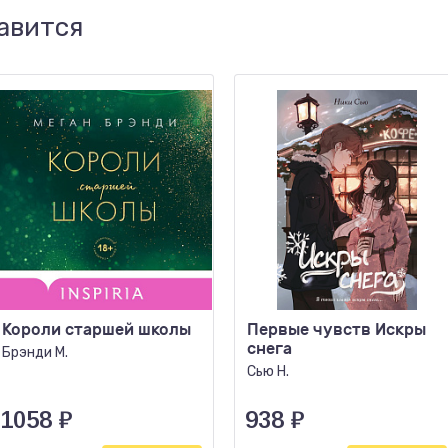
авится
Короли старшей школы
Первые чувств Искры
снега
Брэнди М.
Сью Н.
1058
₽
938
₽