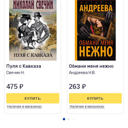
Пуля с Кавказа
Обмани меня нежно
Свечин Н.
Андреева Н.В.
475
₽
263
₽
КУПИТЬ
КУПИТЬ
Наличие
в магазинах
Наличие
в магазинах