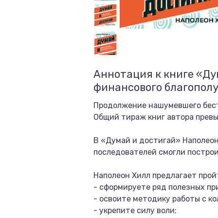
Аннотация к книге «Ду
финансового благопол
Продолжение нашумевшего бест
Общий тираж книг автора превы
В «Думай и достигай» Наполеон
последователей смогли построи
Наполеон Хилл предлагает пройт
- сформируете ряд полезных пр
- освоите методику работы с к
- укрепите силу воли;