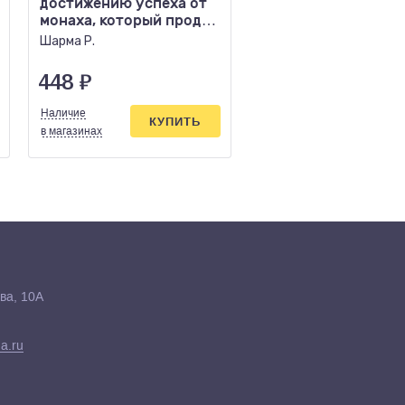
достижению успеха от
с фигурой матери 
монаха, который продал
психотерапии
свой феррари
Шарма Р.
Зотова Юлия, Летучев
Мария
448
₽
944
₽
Наличие
Наличие
КУПИТЬ
КУПИ
в магазинах
в магазинах
ва, 10А
a.ru