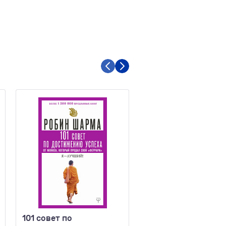
101 совет по
Все дело в маме Ра