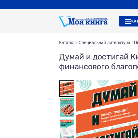
КА
Каталог
/
Специальная литература
/
П
Думай и достигай К
финансового благоп