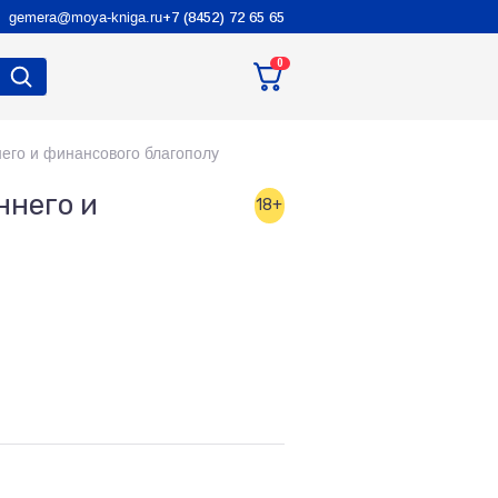
gemera@moya-kniga.ru
+7 (8452) 72 65 65
0
него и финансового благополу
ннего и
18+