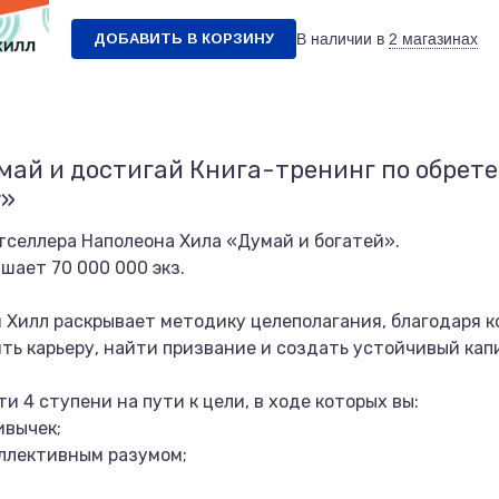
ДОБАВИТЬ В КОРЗИНУ
В наличии в
2 магазинах
май и достигай Книга-тренинг по обрет
у»
селлера Наполеона Хила «Думай и богатей».
шает 70 000 000 экз.
 Хилл раскрывает методику целеполагания, благодаря к
ть карьеру, найти призвание и создать устойчивый кап
и 4 ступени на пути к цели, в ходе которых вы:
ивычек;
оллективным разумом;