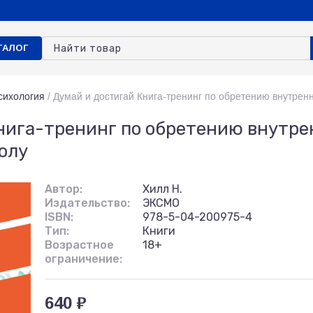
ТАЛОГ
сихология
/
Думай и достигай Книга-тренинг по обретению внутрен
нига-тренинг по обретению внутре
олу
Автор:
Хилл Н.
Издательство:
ЭКСМО
ISBN:
978-5-04-200975-4
Тип:
Книги
Возрастное
18+
ограничение:
640 ₽