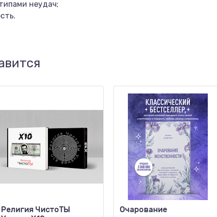
 типами неудач;
сть.
авится
Религия ЧистоТЫ
Очарование