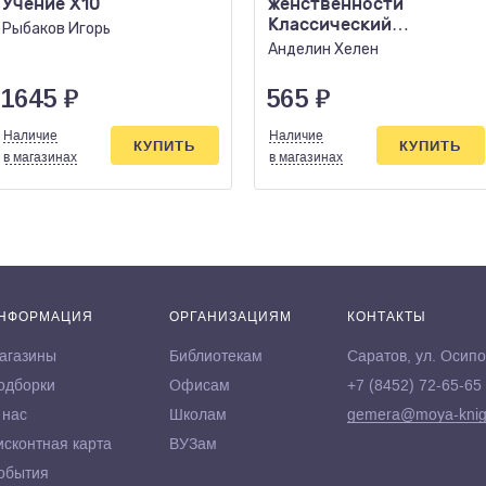
Учение Х10
женственности
Классический
Рыбаков Игорь
бестселлер, который
Анделин Хелен
поможет укрепить..
1645
₽
565
₽
Наличие
Наличие
КУПИТЬ
КУПИТЬ
в магазинах
в магазинах
НФОРМАЦИЯ
ОРГАНИЗАЦИЯМ
КОНТАКТЫ
агазины
Библиотекам
Саратов, ул. Осипо
одборки
Офисам
+7 (8452) 72-65-65
 нас
Школам
gemera@moya-knig
исконтная карта
ВУЗам
обытия