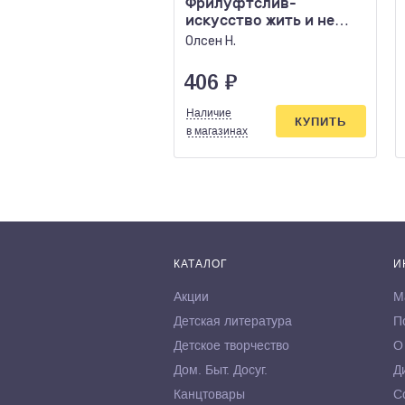
Фрилуфтслив-
искусство жить и не
париться
Олсен Н.
406
₽
Наличие
КУПИТЬ
в магазинах
КАТАЛОГ
И
Акции
М
Детская литература
П
Детское творчество
О
Дом. Быт. Досуг.
Д
Канцтовары
С