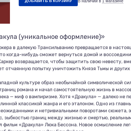
ДОБАВИТЬ В КОРЗИНУ
В наличии в
1 магазине
акула (уникальное оформление)»
кера в далекую Трансильванию превращается в настоя
 что когда-нибудь сможет вернуться домой и воссоедин
Харкер возвращается, чтобы защитить свою невесту, вм
ет отчаянную попытку уничтожить Князя Тьмы и других
ападной культуре образ необычайной символической с
траниц романа и начал самостоятельную жизнь в массов
века — миф о вампиризме. Хотя «Дракула» — далеко не п
длинной классикой жанра и его эталоном. Одно из глав
неожиданными и нетривиальными поворотами сюжета, 
, зыбкостью границ между жизнью и смертью, реальны
л фильм «Дракула» Люка Бессона. Новое осмысление ле