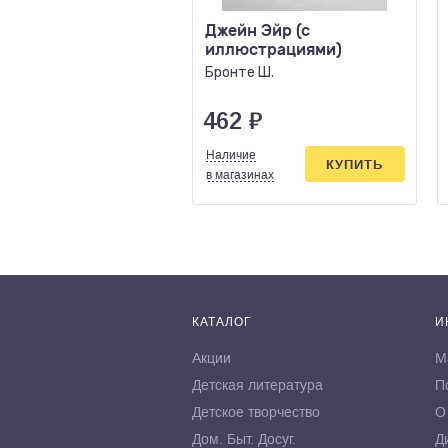
Джейн Эйр (с
иллюстрациями)
Бронте Ш.
462
₽
Наличие
КУПИТЬ
в магазинах
КАТАЛОГ
И
Акции
М
Детская литература
П
Детское творчество
О
Дом. Быт. Досуг.
Д