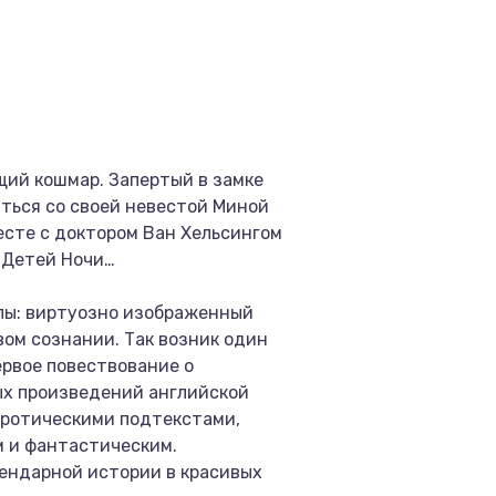
щий кошмар. Запертый в замке
иться со своей невестой Миной
есте с доктором Ван Хельсингом
 Детей Ночи…
илы: виртуозно изображенный
ом сознании. Так возник один
ервое повествование о
ных произведений английской
эротическими подтекстами,
м и фантастическим.
гендарной истории в красивых