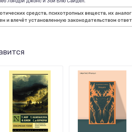
леб Лэндри Джонс и Зои Блю Сайдел.
тических средств, психотропных веществ, их аналог
ен и влечёт установленную законодательством отве
авится