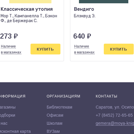
Классическая утопия
Вендиго
Мор Т., Кампанелла Т., Бэкон
Блэквуд Э.
Ф., де Бержерак С.
273
₽
640
₽
Наличие
Наличие
КУПИТЬ
КУПИТЬ
в магазинах
в магазинах
НФОРМАЦИЯ
ОРГАНИЗАЦИЯМ
КОНТАКТЫ
агазины
Библиотекам
Саратов, ул. Осипо
одборки
Офисам
+7 (8452) 72-65-65
 нас
Школам
gemera@moya-knig
исконтная карта
ВУЗам