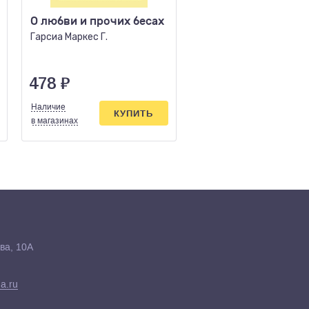
О любви и прочих бесах
Барчестерские баш
Гарсиа Маркес Г.
Троллоп Э.
478
₽
274
₽
Наличие
Наличие
КУПИТЬ
КУПИ
в магазинах
в магазинах
ва, 10А
a.ru